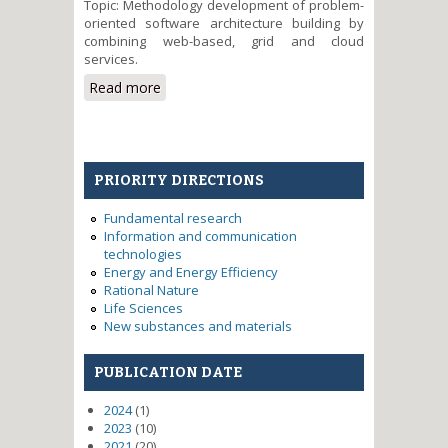
Topic: Methodology development of problem-
oriented software architecture building by
combining web-based, grid and cloud
services.
Read more
about Investigating the new
concept of building a dynamic
problem-oriented software
architecture in Grid-Cloud
environment with elements
PRIORITY DIRECTIONS
postbinary computing
Fundamental research
Information and communication
technologies
Energy and Energy Efficiency
Rational Nature
Life Sciences
New substances and materials
PUBLICATION DATE
2024
(1)
2023
(10)
2021
(20)