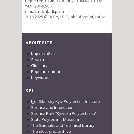
Берестейський, 37, корпус 1, кімната 138
тел.: 204-92-00
e-mail: ndch[at]kpi.ua
2010-2025 © ВСВУ, КБІС, lab-inform[at]kpi.ua
ABOUT SITE
Карта сайта
Search
Glossary
Popular content
Keywords
KPI
Igor Sikorsky Kyiv Polytechnic Institute
Science and Innovation
Science Park “Kyivska Polytechnika”
State Polytechnic Museum
The Scientific and Technical Library
The electronic archive