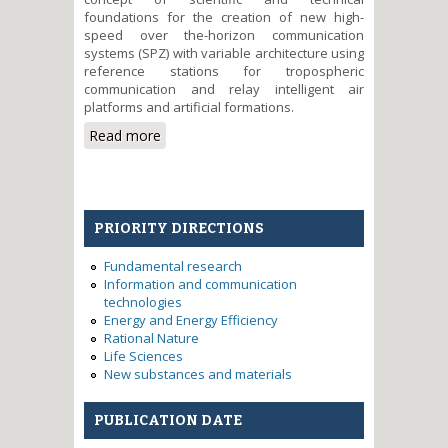
foundations for the creation of new high-
speed over the-horizon communication
systems (SPZ) with variable architecture using
reference stations for tropospheric
communication and relay intelligent air
platforms and artificial formations.
Read more
about Scientific and technical
basis for the construction of
new over-the-horizon
communication systems using
relay air platforms and artificial
PRIORITY DIRECTIONS
formations
Fundamental research
Information and communication
technologies
Energy and Energy Efficiency
Rational Nature
Life Sciences
New substances and materials
PUBLICATION DATE