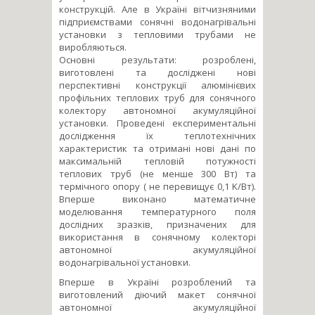
конструкцій. Але в Україні вітчизняними
підприємствами сонячні водонагрівальні
установки з тепловими трубами не
виробляються.
Основні результати: розроблені,
виготовлені та досліджені нові
перспективні конструкції алюмінієвих
профільних теплових труб для сонячного
колектору автономної акумуляційної
установки. Проведені експериментальні
дослідження їх теплотехнічних
характеристик та отримані нові дані по
максимальній тепловій потужності
теплових труб (не менше 300 Вт) та
термічного опору ( не перевищує 0,1 K/Вт).
Вперше виконано математичне
моделювання температурного поля
дослідних зразків, призначених для
використання в сонячному колекторі
автономної акумуляційної
водонагрівальної установки.
Вперше в Україні розроблений та
виготовлений діючий макет сонячної
автономної акумуляційної