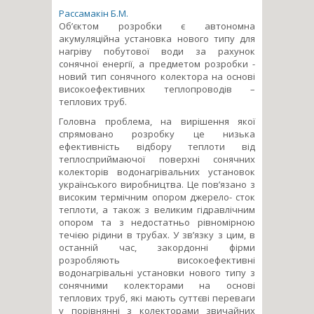
Рассамакін Б.М.
Об’єктом розробки є автономна
акумуляційна установка нового типу для
нагріву побутової води за рахунок
сонячної енергії, а предметом розробки -
новий тип сонячного колектора на основі
високоефективних теплопроводів –
теплових труб.
Головна проблема, на вирішення якої
спрямовано розробку це низька
ефективність відбору теплоти від
теплосприймаючої поверхні сонячних
колекторів водонагрівальних установок
українського виробництва. Це пов’язано з
високим термічним опором джерело- сток
теплоти, а також з великим гідравлічним
опором та з недостатньо рівномірною
течією рідини в трубах. У зв’язку з цим, в
останній час, закордонні фірми
розробляють високоефективні
водонагрівальні установки нового типу з
сонячними колекторами на основі
теплових труб, які мають суттєві переваги
у порівнянні з колекторами звичайних