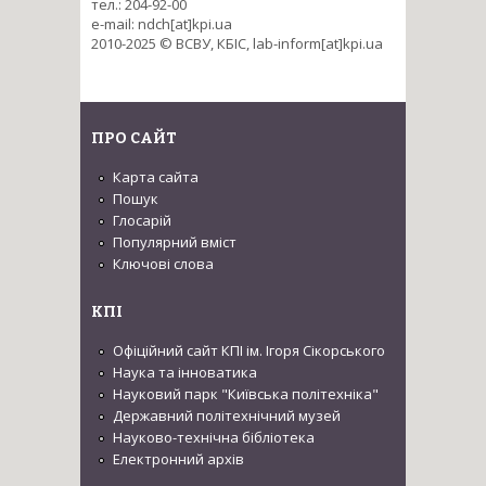
тел.: 204-92-00
e-mail: ndch[at]kpi.ua
2010-2025 © ВСВУ, КБІС, lab-inform[at]kpi.ua
ПРО САЙТ
Карта сайта
Пошук
Глосарій
Популярний вміст
Ключові слова
КПІ
Офіційний сайт КПІ ім. Ігоря Сікорського
Наука та інноватика
Науковий парк "Київська політехніка"
Державний політехнічний музей
Науково-технічна бібліотека
Електронний архів