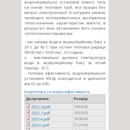
водонагрівальної установки нового типу
на основі теплових труб, яка працює без
витрат електроенергії. В натурних умовах
проведені експериментальні дослідження
теплотехнічних характеристик макета, в
результаті яких встановлені його основні
теплотехнічні параметри:
- час нагріву води в акумуляційному баку з
20 С до 40 С при густині теплової радіації
950 Вт/м2 + 50 Вт/м2 - 3,5 години;
о - максимально досяжна температура
води в акумуляційному баку (в літній
період) – 67 С;
- теплова ефективність водонагрівальної
установки (ККД) знаходиться в діапазоні
від 0,5 до 0,65.
Енергетика та енергоефективність
Долучення
Розмір
100.8 КБ
2252_0.pdf
100.8 КБ
2252_1.pdf
18.96 КБ
2252-e.pdf
51.29 КБ
2252-r.pdf