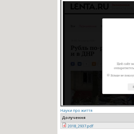
Науки про життя
Долучення
2018_2937.pdf