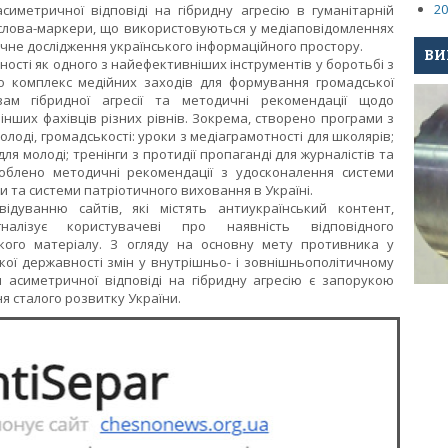
20
симетричної відповіді на гібридну агресію в гуманітарній
о слова-маркери, що використовуються у медіаповідомленнях
чне дослідження українського інформаційного простору.
ВИ
ості як одного з найефективніших інструментів у боротьбі з
 комплекс медійних заходів для формування громадської
явам гібридної агресії та методичні рекомендації щодо
 інших фахівців різних рівнів. Зокрема, створено програми з
олоді, громадськості: уроки з медіаграмотності для школярів;
ля молоді; тренінги з протидії пропаганді для журналістів та
роблено методичні рекомендації з удосконалення системи
ри та системи патріотичного виховання в Україні.
ідуванню сайтів, які містять антиукраїнський контент,
алізує користувачеві про наявність відповідного
кого матеріалу. З огляду на основну мету противника у
кої державності змін у внутрішньо- і зовнішньополітичному
ти асиметричної відповіді на гібридну агресію є запорукою
я сталого розвитку України.