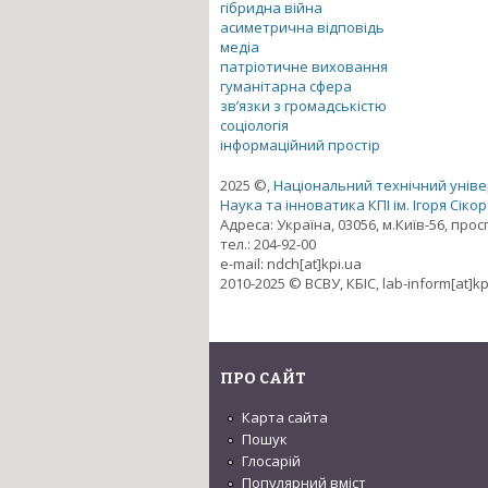
гібридна війна
асиметрична відповідь
медіа
патріотичне виховання
гуманітарна сфера
зв’язки з громадськістю
соціологія
інформаційний простір
2025 ©,
Національний технічний універ
Наука та інноватика КПІ ім. Ігоря Сіко
Адреса: Україна, 03056, м.Київ-56, про
тел.: 204-92-00
e-mail: ndch[at]kpi.ua
2010-2025 © ВСВУ, КБІС, lab-inform[at]kp
ПРО САЙТ
Карта сайта
Пошук
Глосарій
Популярний вміст