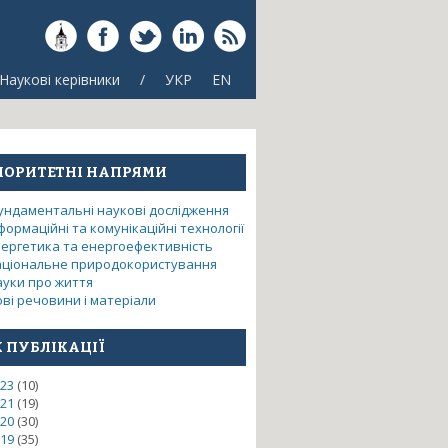
Наукові керівники
/
УКР
EN
ІОРИТЕТНІ НАПРЯМИ
ундаментальні наукові дослідження
формаційні та комунікаційні технології
нергетика та енергоефективність
аціональне природокористування
ауки про життя
ві речовини і матеріали
К ПУБЛІКАЦІЇ
23
(10)
21
(19)
20
(30)
19
(35)