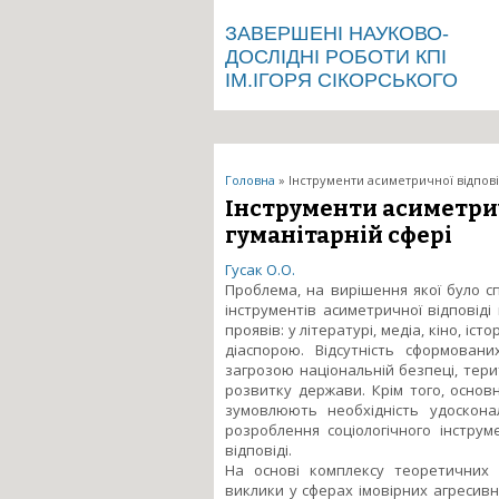
ЗАВЕРШЕНІ НАУКОВО-
ДОСЛІДНІ РОБОТИ КПІ
ІМ.ІГОРЯ СІКОРСЬКОГО
Ви є тут
Головна
» Інструменти асиметричної відповід
Інструменти асиметрич
гуманітарній сфері
Гусак О.О.
Проблема, на вирішення якої було с
інструментів асиметричної відповіді
проявів: у літературі, медіа, кіно, іст
діаспорою. Відсутність сформовани
загрозою національній безпеці, тери
розвитку держави. Крім того, основ
зумовлюють необхідність удосконал
розроблення соціологічного інстру
відповіді.
На основі комплексу теоретичних 
виклики у сферах імовірних агресивн