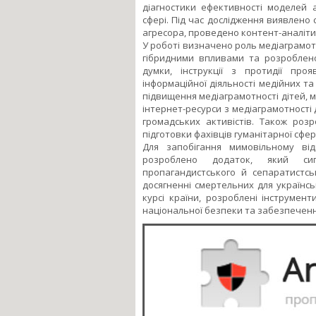
діагностики ефективності моделей а
сфері. Під час дослідження виявлен
агресора, проведено контент-аналіти
У роботі визначено роль медіаграмотн
гібридними впливами та розроблено
думки, інструкції з протидії про
інформаційної діяльності медійних та
підвищення медіаграмотності дітей, м
інтернет-ресурси з медіаграмотності д
громадських активістів. Також роз
підготовки фахівців гуманітарної сфе
Для запобігання мимовільному відв
розроблено додаток, який сигн
пропагандистського й сепаратистсь
досягненні смертельних для українсь
курсі країни, розроблені інструмен
національної безпеки та забезпеченн