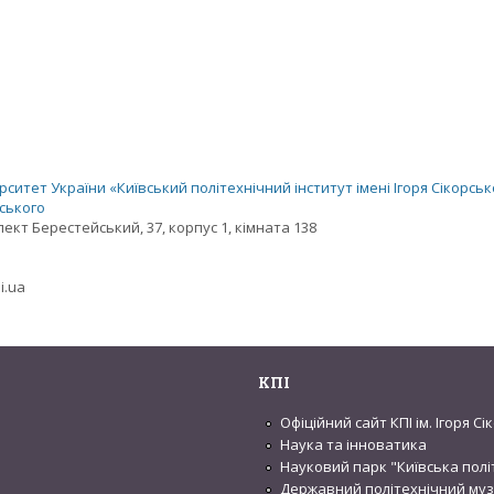
ситет України «Київський політехнічний інститут імені Ігоря Сікорськ
рського
спект Берестейський, 37, корпус 1, кімната 138
i.ua
КПІ
Офіційний сайт КПІ ім. Ігоря С
Наука та інноватика
Науковий парк "Київська полі
Державний політехнічний му