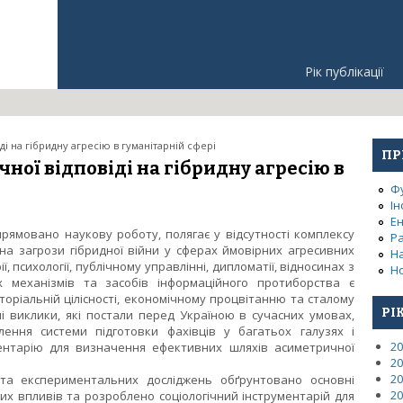
Рік публікації
і на гібридну агресію в гуманітарній сфері
ПР
ної відповіді на гібридну агресію в
Ф
Ін
Е
прямовано наукову роботу, полягає у відсутності комплексу
Р
 на загрози гібридної війни у сферах ймовірних агресивних
Н
орії, психології, публічному управлінні, дипломатії, відносинах з
Но
х механізмів та засобів інформаційного протиборства є
торіальній цілісності, економічному процвітанню та сталому
РІ
ні виклики, які постали перед Україною в сучасних умовах,
ення системи підготовки фахівців у багатьох галузях і
20
ментарію для визначення ефективних шляхів асиметричної
20
20
та експериментальних досліджень обґрунтовано основні
20
их впливів та розроблено соціологічний інструментарій для