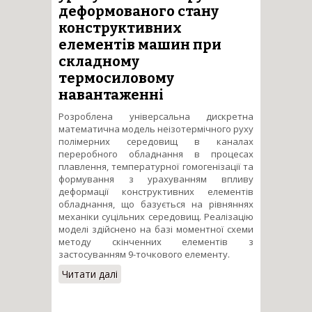
деформованого стану
конструктивних
елементів машин при
складному
термосиловому
навантаженні
Розроблена універсальна дискретна
математична модель неізотермічного руху
полімерних середовищ в каналах
переробного обладнання в процесах
плавлення, температурної гомогенізації та
формування з урахуванням впливу
деформації конструктивних елементів
обладнання, що базується на рівняннях
механіки суцільних середовищ. Реалізацію
моделі здійснено на базі моментної схеми
методу скінченних елементів з
застосуванням 9-точкового елементу.
Читати далі
про Створення узагальненої
дискретної моделі процесів
формування полімерних