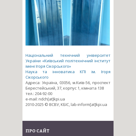
Національний технічний університет
України «Київський політехнічний інститут
імені Ігоря Сікорського»
Наука та інноватика КПІ ім. Ігоря
Сікорського
Адреса: Україна, 03056, м.Київ-56, проспект
Берестейський, 37, корпус 1, кімната 138
тел.: 204-92-00
e-mail: ndch[at]kpi.ua
2010-2025 © ВСВУ, КБІС, lab-inform[at]kpi.ua
ПРО САЙТ