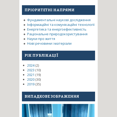
виробів з урахуванням
напружено-деформованого
ПРІОРИТЕТНІ НАПРЯМИ
стану конструктивних
елементів машин при
Фундаментальні наукові дослідження
складному термосиловому
Інформаційні та комунікаційні технології
навантаженні
Енергетика та енергоефективність
Раціональне природокористування
Науки про життя
Нові речовини і матеріали
РІК ПУБЛІКАЦІЇ
2024
(2)
2023
(10)
2021
(19)
2020
(30)
2019
(35)
ВИПАДКОВЕ ЗОБРАЖЕННЯ