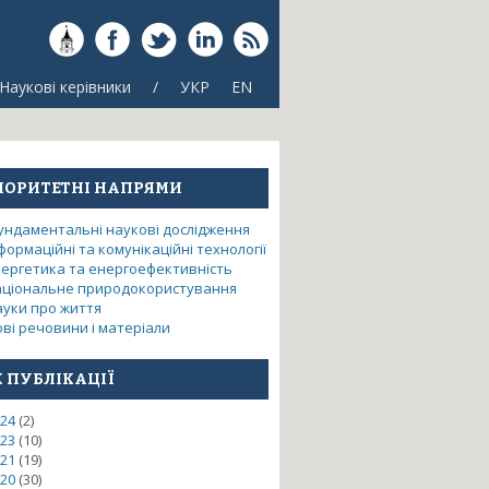
Наукові керівники
/
УКР
EN
ІОРИТЕТНІ НАПРЯМИ
ундаментальні наукові дослідження
формаційні та комунікаційні технології
нергетика та енергоефективність
аціональне природокористування
ауки про життя
ві речовини і матеріали
К ПУБЛІКАЦІЇ
24
(2)
23
(10)
21
(19)
риманих ударно-вібраційною
20
(30)