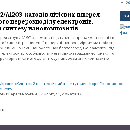
мності літієвих джерел струму
20
2/Al2O3-катодів літієвих джерел
ВИ
ого перерозподілу електронів,
 синтезу нанокомпозитів
ерел струму (ЛДС) залежить від ступеня впровадження іонів в
особливості розвиненої поверхні нанорозмірних матеріалів.
верхневими іонами наночастинок безпосередньо залежить від
 електронів, особливо, в негативно-заряджених іонах, то
арактеристики методів синтезу нанорозмірних композитів.
 SiO2/Al2O3-катодів літієвих джерел струму від енергетичного пе
 синтезу нанокомпозитів
раїни «Київський політехнічний інститут імені Ігоря Сікорського»
рського
спект Берестейський, 37, корпус 1, кімната 138
i.ua