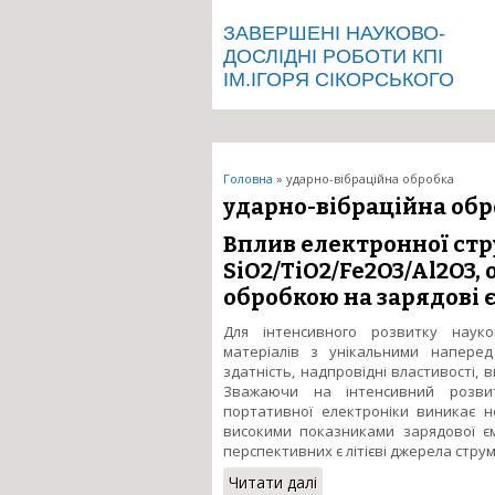
ЗАВЕРШЕНІ НАУКОВО-
ДОСЛІДНІ РОБОТИ КПІ
ІМ.ІГОРЯ СІКОРСЬКОГО
Ви є тут
Головна
» ударно-вібраційна обробка
ударно-вібраційна об
Вплив електронної ст
SiO2/TiO2/Fe2O3/Al2O3
обробкою на зарядові 
Для інтенсивного розвитку науко
матеріалів з унікальними напере
здатність, надпровідні властивості, 
Зважаючи на інтенсивний розвит
портативної електроніки виникає н
високими показниками зарядової єм
перспективних є літієві джерела струм
Читати далі
про Вплив електронної