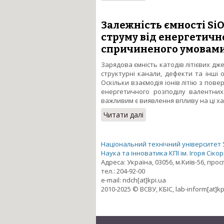
обробкою на зарядові є
Залежність ємності SiO
струму від енергетичн
спричиненого умовами
Зарядова ємність катодів літієвих дж
структурні канали, дефекти та інші 
Оскільки взаємодія іонів літію з по
енергетичного розподілу валентних
важливим є виявлення впливу на ці х
Читати далі
про Залежність ємності
спричиненого умовами
Національний технічний університет Ук
Наука та інноватика КПІ ім. Ігоря Сіко
Адреса: Україна, 03056, м.Київ-56, про
тел.: 204-92-00
e-mail: ndch[at]kpi.ua
2010-2025 © ВСВУ, КБІС, lab-inform[at]kp