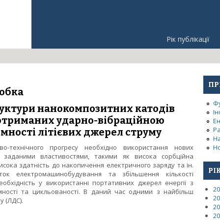
Рік публікації
ПР
робка
Ф
руктури нанокомпозитних катодів
Ін
, отриманих ударно-вібраційною
Е
Р
ємності літієвих джерел струму
Н
во-технічного прогресу необхідно використання нових
Но
д заданими властивостями, такими як висока сорбційна
висока здатність до накопичення електричного заряду та ін.
РІ
ок електромашинобудування та збільшення кількості
еобхідність у використанні портативних джерел енергії з
20
ності та цикльованості. В даний час одними з найбільш
20
у (ЛДС).
20
 структури нанокомпозитних катодів SiO2/TiO2/Fe2O3/Al2O3, от
20