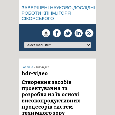
ЗАВЕРШЕНІ НАУКОВО-ДОСЛІДНІ
РОБОТИ КПІ ІМ.ІГОРЯ
СІКОРСЬКОГО
Ви є тут
Головна
» hdr-відео
hdr-відео
Створення засобів
проектування та
розробка на їх основі
високопродуктивних
процесорів систем
технічного зору