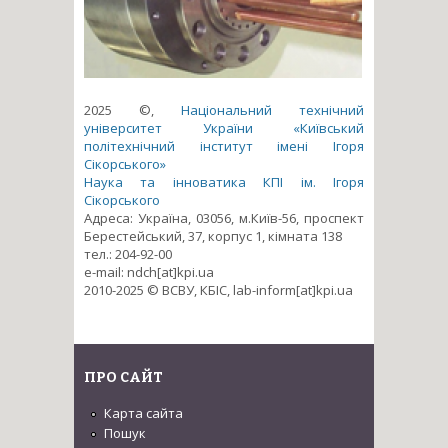
2025 ©,
Національний технічний
університет України «Київський
політехнічний інститут імені Ігоря
Сікорського»
Наука та інноватика КПІ ім. Ігоря
Сікорського
Адреса: Україна, 03056, м.Київ-56, проспект
Берестейський, 37, корпус 1, кімната 138
тел.: 204-92-00
e-mail: ndch[at]kpi.ua
2010-2025 © ВСВУ, КБІС, lab-inform[at]kpi.ua
ПРО САЙТ
Карта сайта
Пошук