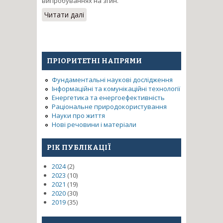
випробуваннях на згин.
Читати далі
про Створення методів
проектування процесів
формоутворення конструкцій
машинобудування при
в’язкопластичному
ПРІОРИТЕТНІ НАПРЯМИ
деформуванні гомогенних,
евтектичнозміцнених та
Фундаментальні наукові дослідження
порошкових матеріалів
Інформаційні та комунікаційні технології
Енергетика та енергоефективність
Раціональне природокористування
Науки про життя
Нові речовини і матеріали
РІК ПУБЛІКАЦІЇ
2024
(2)
2023
(10)
2021
(19)
2020
(30)
2019
(35)