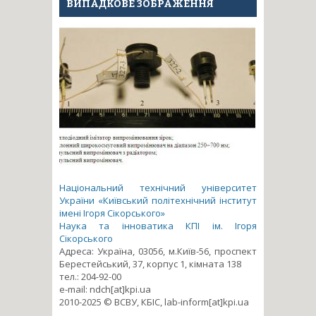
ВИПАДКОВЕ ЗОБРАЖЕННЯ
Національний технічний університет
України «Київський політехнічний інститут
імені Ігоря Сікорського»
Наука та інноватика КПІ ім. Ігоря
Сікорського
Адреса: Україна, 03056, м.Київ-56, проспект
Берестейський, 37, корпус 1, кімната 138
тел.: 204-92-00
e-mail: ndch[at]kpi.ua
2010-2025 © ВСВУ, КБІС, lab-inform[at]kpi.ua