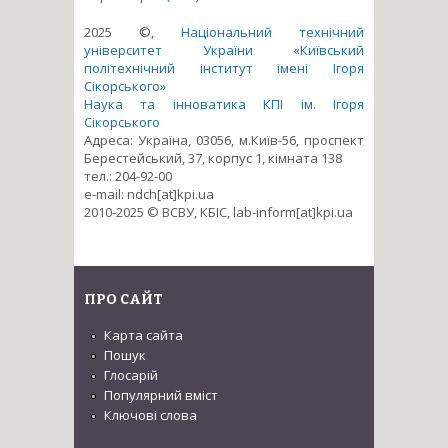
2025 ©,
Національний технічний
університет України «Київський
політехнічний інститут імені Ігоря
Сікорського»
Наука та інноватика КПІ ім. Ігоря
Сікорського
Адреса: Україна, 03056, м.Київ-56, проспект
Берестейський, 37, корпус 1, кімната 138
тел.: 204-92-00
e-mail: ndch[at]kpi.ua
2010-2025 © ВСВУ, КБІС, lab-inform[at]kpi.ua
ПРО САЙТ
Карта сайта
Пошук
Глосарій
Популярний вміст
Ключові слова