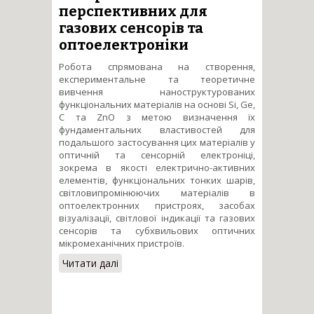
перспективних для
газових сенсорів та
оптоелектроніки
Робота спрямована на створення,
експериментальне та теоретичне
вивчення наноструктурованих
функціональних матеріалів на основі Si, Ge,
C та ZnO з метою визначення їх
фундаментальних властивостей для
подальшого застосування цих матеріалів у
оптичній та сенсорній електроніці,
зокрема в якості електрично-активних
елементів, функціональних тонких шарів,
світловипромінюючих матеріалів в
оптоелектронних пристроях, засобах
візуалізації, світлової індикації та газових
сенсорів та субхвильових оптичних
мікромеханічних пристроїв.
Читати далі
про Теоретичні і
експериментальні
дослідження
наноструктурованих