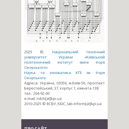
2025 ©,
Національний технічний
університет України «Київський
політехнічний інститут імені Ігоря
Сікорського»
Наука та інноватика КПІ ім. Ігоря
Сікорського
Адреса: Україна, 03056, м.Київ-56, проспект
Берестейський, 37, корпус 1, кімната 138
тел.: 204-92-00
e-mail: ndch[at]kpi.ua
2010-2025 © ВСВУ, КБІС, lab-inform[at]kpi.ua
ПРО САЙТ