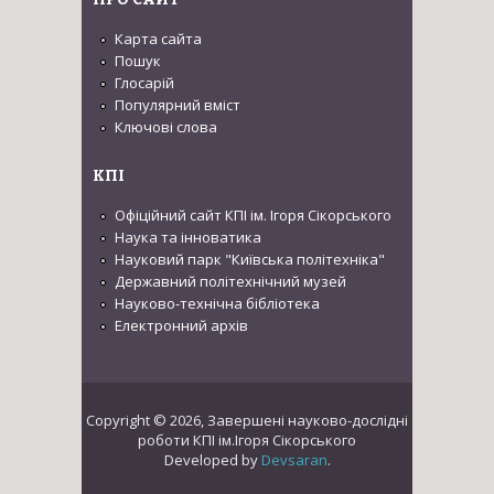
Карта сайта
Пошук
Глосарій
Популярний вміст
Ключові слова
КПІ
Офіційний сайт КПІ ім. Ігоря Сікорського
Наука та інноватика
Науковий парк "Київська політехніка"
Державний політехнічний музей
Науково-технічна бібліотека
Електронний архів
Copyright © 2026, Завершені науково-дослідні
роботи КПІ ім.Ігоря Сікорського
Developed by
Devsaran
.