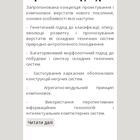
Запропонована концепція проектування і
компоновок верстатів нового покоління,
основні особливості якої наступні:
- Генетичний підхід до класифікації, опису,
еволюції розвитку і прогнозування
верстатів як складних технічних систем
природно-антропогеного походження.
- Багаторівневий морфологічний підхід до
побудови і синтезу складних технічних
систем.
- Застосування каркасних оболонкових
конструкцій несучих систем.
- Агрегатно-модульний принцип
компоновок.
- Використання перспективних
інформаційних технологій і
інтелектуальних комп’ютерних систем.
Читати далі
про Розвиток теорії
проектування верстатів
нових компоновок на базі