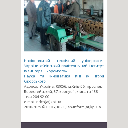
Національний технічний університет
України «Київський політехнічний інститут
імені Ігоря Сікорського»
Наука та інноватика КПІ ім. Ігоря
Сікорського
Адреса: Україна, 03056, м.Київ-56, проспект
Берестейський, 37, корпус 1, кімната 138
тел.: 204-92-00
e-mail: ndch[at]kpi.ua
2010-2025 © ВСВУ, КБІС, lab-inform[at]kpi.ua