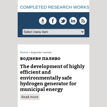
COMPLETED RESEARCH WORKS
You are here
Home
» водневе паливо
водневе паливо
The development of highly
efficient and
environmentally safe
hydrogen generator for
municipal energy
Read more
about The development of
highly efficient and
environmentally safe hydrogen