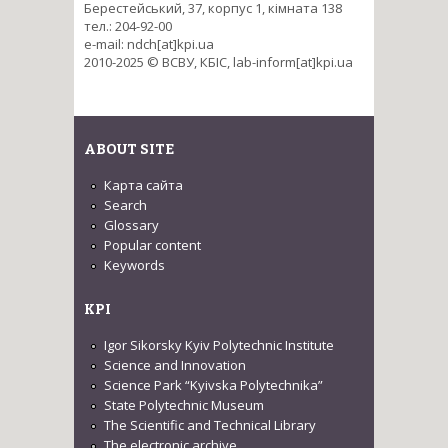
Берестейський, 37, корпус 1, кімната 138
тел.: 204-92-00
e-mail: ndch[at]kpi.ua
2010-2025 © ВСВУ, КБІС, lab-inform[at]kpi.ua
ABOUT SITE
Карта сайта
Search
Glossary
Popular content
Keywords
KPI
Igor Sikorsky Kyiv Polytechnic Institute
Science and Innovation
Science Park “Kyivska Polytechnika”
State Polytechnic Museum
The Scientific and Technical Library
The electronic archive