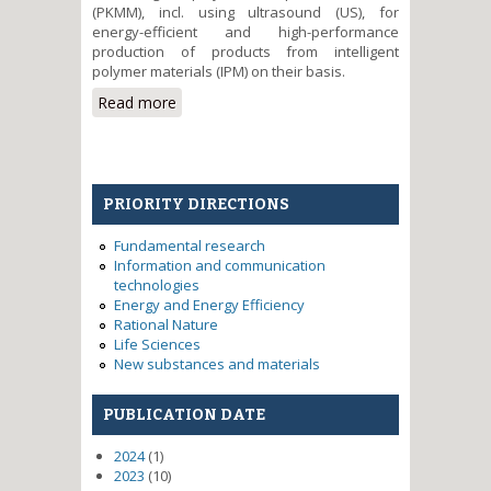
(PKMM), incl. using ultrasound (US), for
energy-efficient and high-performance
production of products from intelligent
polymer materials (IPM) on their basis.
Read more
about Elaboration of innovative
technology and equipment for
molding products from
intelligent polymer composite
materials
PRIORITY DIRECTIONS
Fundamental research
Information and communication
technologies
Energy and Energy Efficiency
Rational Nature
Life Sciences
New substances and materials
PUBLICATION DATE
2024
(1)
2023
(10)