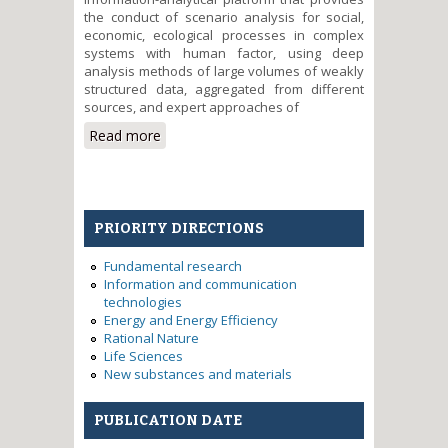
the conduct of scenario analysis for social,
economic, ecological processes in complex
systems with human factor, using deep
analysis methods of large volumes of weakly
structured data, aggregated from different
sources, and expert approaches of
Read more
about Construction of
Information-Analytical Platform
for Scenario Analysis Based on
Large Volumes of Weakly
Structured Data
PRIORITY DIRECTIONS
Fundamental research
Information and communication
technologies
Energy and Energy Efficiency
Rational Nature
Life Sciences
New substances and materials
PUBLICATION DATE