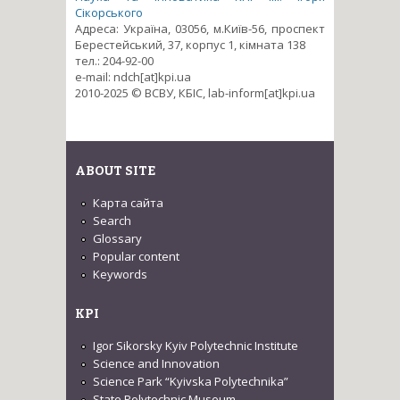
Сікорського
Адреса: Україна, 03056, м.Київ-56, проспект
Берестейський, 37, корпус 1, кімната 138
тел.: 204-92-00
e-mail: ndch[at]kpi.ua
2010-2025 © ВСВУ, КБІС, lab-inform[at]kpi.ua
ABOUT SITE
Карта сайта
Search
Glossary
Popular content
Keywords
KPI
Igor Sikorsky Kyiv Polytechnic Institute
Science and Innovation
Science Park “Kyivska Polytechnika”
State Polytechnic Museum