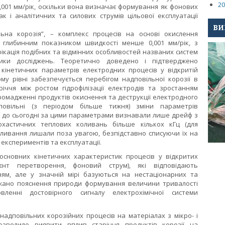
20
,001 мм/рік, оскільки вона визначає формування як фонових
ак і аналітичних та силових струмів цільової експлуатації
ВИ
ьна корозія”, – комплекс процесів на основі окислення
 глибинним показником швидкості менше 0,001 мм/рік, з
ікація подібних та відмінних особливостей названих систем
ики досліджень. Теоретично доведено і підтверджено
кінетичних параметрів електродних процесів у відкритій
ому рівні забезпечується перебігом надповільної корозії в
іччя між ростом гідрофілізації електродів та зростанням
ромадженні продуктів окиснення та деструкції електродного
овільні (з періодом більше тижня) зміни параметрів
що до сьогодні за цими параметрами визнавали лише дрейф з
охастичних теплових коливань більше кількох кГц (для
коливання лишали поза увагою, безпідставно списуючи їх на
 експериментів та експлуатації.
сновних кінетичних характеристик процесів у відкритих
цієнт перетворення, фоновий струм), які відповідають
ям, але у значній мірі базуються на нестаціонарних та
жано пояснення природи формування величини тривалості
ленні достовірного сигналу електрохімічної системи
надповільних корозійних процесів на матеріалах з мікро- і
зволило виявити вплив старіння продуктів корозії на