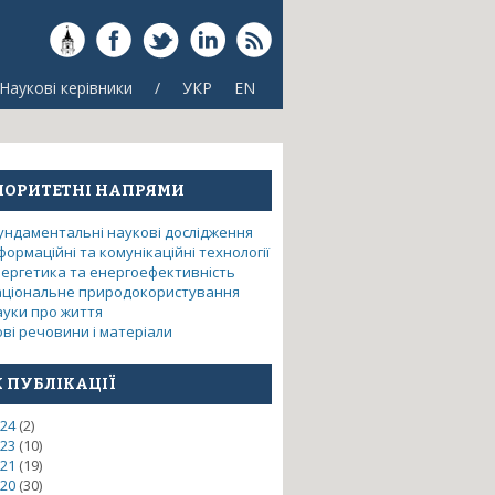
Наукові керівники
/
УКР
EN
ІОРИТЕТНІ НАПРЯМИ
ундаментальні наукові дослідження
формаційні та комунікаційні технології
нергетика та енергоефективність
аціональне природокористування
ауки про життя
ві речовини і матеріали
К ПУБЛІКАЦІЇ
24
(2)
23
(10)
21
(19)
20
(30)