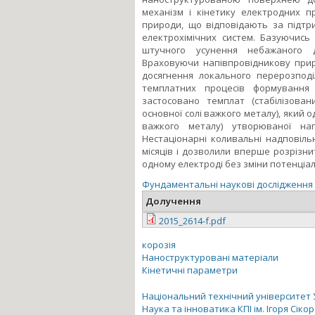
механізм і кінетику електродних п
природи, що відповідають за підтр
електрохімічних систем. Базуючись
штучного усунення небажаного д
Враховуючи напівпровідникову прир
досягнення локального перерозподі
темплатних процесів формування
застосовано темплат (стабілізова
основної солі важкого металу), який 
важкого металу) утворюваної нап
Нестаціонарні коливальні надповіль
місяців і дозволили вперше розрізни
одному електроді без зміни потенціалу
Фундаментальні наукові дослідження
Долучення
2015_2614-f.pdf
корозія
Наноструктуровані матеріали
Кінетичні параметри
Національний технічний університет Ук
Наука та інноватика КПІ ім. Ігоря Сіко