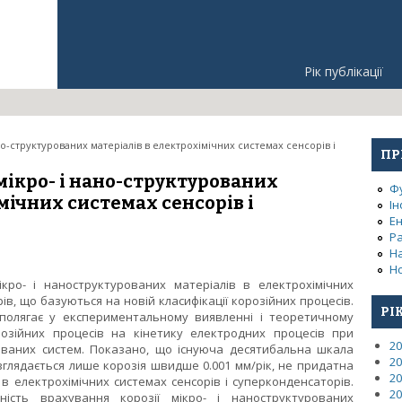
Рік публікації
ано-структурованих матеріалів в електрохімічних системах сенсорів і
ПР
 мікро- і нано-структурованих
Ф
мічних системах сенсорів і
Ін
Е
Р
Н
Но
ікро- і наноструктурованих матеріалів в електрохімічних
ів, що базуються на новій класифікації корозійних процесів.
РІ
полягає у експериментальному виявленні і теоретичному
розійних процесів на кінетику електродних процесів при
20
званих систем. Показано, що існуюча десятибальна шкала
20
озглядається лише корозія швидше 0.001 мм/рік, не придатна
20
 в електрохімічних системах сенсорів і суперконденсаторів.
20
ність врахування корозії мікро- і наноструктурованих