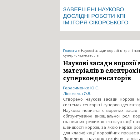
ЗАВЕРШЕНІ НАУКОВО-
ДОСЛІДНІ РОБОТИ КПІ
ІМ.ІГОРЯ СІКОРСЬКОГО
Ви є тут
Головна
» Наукові засади корозії мікро- і н
суперконденсаторів
Наукові засади корозії
матеріалів в електрохі
суперконденсаторів
Герасименко Ю.С.
Лінючева О.В.
Створено наукові засади корозії м
системах сенсорів і суперконденсатор
Наукова новизна створених засад 
обґрунтуванні вирішальної ролі ко
граничних режимах експлуатації на
швидкості корозії, за якою наразі р
для класифікації корозійних процесів
Доведено науково-технічну доціль