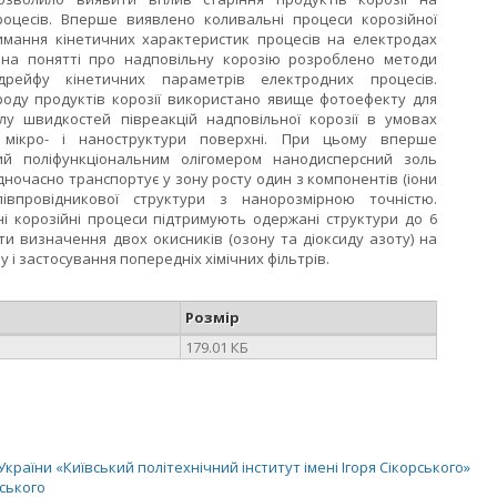
роцесів. Вперше виявлено коливальні процеси корозійної
имання кінетичних характеристик процесів на електродах
 на понятті про надповільну корозію розроблено методи
рейфу кінетичних параметрів електродних процесів.
оду продуктів корозії використано явище фотоефекту для
лу швидкостей півреакцій надповільної корозії в умовах
 мікро- і наноструктури поверхні. При цьому вперше
ний поліфункціональним олігомером нанодисперсний золь
одночасно транспортує у зону росту один з компонентів (іони
івпровідникової структури з нанорозмірною точністю.
ні корозійні процеси підтримують одержані структури до 6
ти визначення двох окисників (озону та діоксиду азоту) на
 і застосування попередніх хімічних фільтрів.
Розмір
179.01 КБ
раїни «Київський політехнічний інститут імені Ігоря Сікорського»
рського