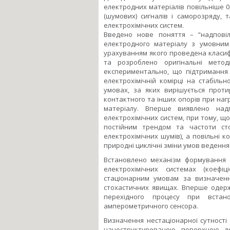
електродних матеріалів повільніше 0
(шумових) сигналів і саморозряду, т
електрохімічних систем.
Введено нове поняття – “надповіл
електродного матеріалу з умовним
урахуванням якого проведена класиф
та розроблено оригінальні метод
експериментально, що підтримання 
електрохімічній комірці на стабільн
умовах, за яких вирішується протир
контактного та інших опорів при наг
матеріалу. Вперше виявлено надп
електрохімічних систем, при тому, 
постійним трендом та частоти ст
електрохімічних шумів), а повільні 
природні циклічні зміни умов ведення
Встановлено механізм формування о
електрохімічних системах (коефі
стаціонарним умовам за визначенн
стохастичних явищах. Вперше одер
перехідного процесу при встанов
амперометричного сенсора.
Визначення нестаціонарної сутності 
наноструктурованою поверхнею до