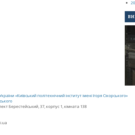
20
ВИ
раїни «Київський політехнічний інститут імені Ігоря Сікорського»
рського
спект Берестейський, 37, корпус 1, кімната 138
i.ua