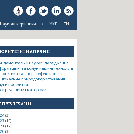
Наукові керівники
/
УКР
EN
ІОРИТЕТНІ НАПРЯМИ
ундаментальні наукові дослідження
формаційні та комунікаційні технології
нергетика та енергоефективність
аціональне природокористування
ауки про життя
ві речовини і матеріали
К ПУБЛІКАЦІЇ
24
(2)
23
(10)
в) методом лазерного фрезерування
21
(19)
20
(30)