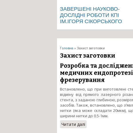
ЗАВЕРШЕНІ НАУКОВО-
ДОСЛІДНІ РОБОТИ КПІ
ІМ.ІГОРЯ СІКОРСЬКОГО
Ви є тут
Головна
» Захист заготовки
Захист заготовки
Розробка та досліджен
медичних ендопротезів
фрезерування
Встановлено, що при виготовлені ст
відміну від прямого лазерного різа
стента, з заданою глибиною, розміро
засобів. Також, встановлено, що з’я
нитки (яка може складати 20мкм), щ
ширини нитки до 0.5-1мм.
Читати далі
про Розробка та дослі