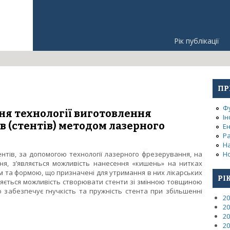
Рік публікації
ПР
Ф
ня технології виготовлення
Ін
 (стентів) методом лазерного
Е
Р
Н
ентів, за допомогою технології лазерного фрезерування, на
Но
ння, з’являється можливість нанесення «кишень» на нитках
м та формою, що призначені для утримання в них лікарських
РІ
вляється можливість створювати стенти зі змінною товщиною
о забезпечує гнучкість та пружність стента при збільшенні
20
20
дження технології виготовлення медичних ендопротезів (стенті
20
20