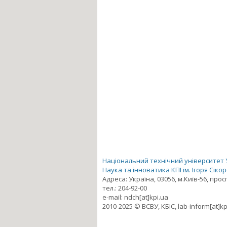
Національний технічний університет Ук
Наука та інноватика КПІ ім. Ігоря Сіко
Адреса: Україна, 03056, м.Київ-56, про
тел.: 204-92-00
e-mail: ndch[at]kpi.ua
2010-2025 © ВСВУ, КБІС, lab-inform[at]kp