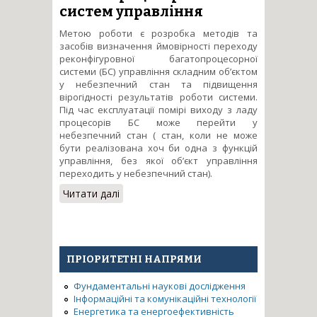
систем управління
Метою роботи є розробка методів та
засобів визначення ймовірності переходу
реконфігуровної багатопроцесорної
системи (БС) управління складним об’єктом
у небезпечний стан та підвищення
вірогідності результатів роботи системи.
Під час експлуатації помірі виходу з ладу
процесорів БС може перейти у
небезпечний стан ( стан, коли не може
бути реалізована хоч би одна з функцій
управління, без якої об’єкт управління
переходить у небезпечний стан).
Читати далі
про Методи оцінки та
забезпечення необхідного
рівня технічної безпеки
роботи спеціалізованих
багатопроцесорних систем
ПРІОРИТЕТНІ НАПРЯМИ
управління
Фундаментальні наукові дослідження
Інформаційні та комунікаційні технології
Енергетика та енергоефективність