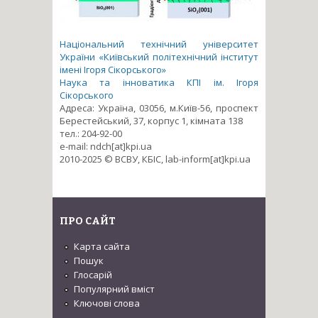
Національний технічний університет
України «Київський політехнічний інститут
імені Ігоря Сікорського»
Наука та інноватика КПІ ім. Ігоря
Сікорського
Адреса: Україна, 03056, м.Київ-56, проспект
Берестейський, 37, корпус 1, кімната 138
тел.: 204-92-00
e-mail: ndch[at]kpi.ua
2010-2025 © ВСВУ, КБІС, lab-inform[at]kpi.ua
ПРО САЙТ
Карта сайта
Пошук
Глосарій
Популярний вміст
Ключові слова