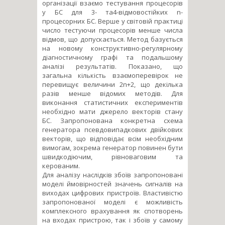
організації взаємо тестування процесорів
у БС для 3- та4-відмовостійких n-
процесорних БС. Верше у світовій практиці
число тестуючи процесорів менше числа
відмов, що допускається. Метод базується
на новому конструктивно-регулярному
діагностичному графі та подальшому
аналізі результатів. Показано, що
загальна кількість взаємоперевірок не
перевищує величини 2n+2, що декілька
разів менше відомих методів. Для
виконання статистичних експериментів
необхідно мати джерело векторів стану
БС. Запропонована конкретна схема
генератора псевдовипадкових двійкових
векторів, що відповідає всім необхідним
вимогам, зокрема генератор повинен бути
швидкодіючим, рівноваговим та
керованим.
Для аналізу наслідків збоїв запропоновані
моделі ймовірностей значень сигналів на
виходах цифрових пристроїв. Властивістю
запропонованої моделі є можливість
комплексного врахування як спотворень
на входах пристрою, так і збоїв у самому