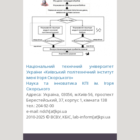
Національний технічний університет
України «Київський політехнічний інститут
імені Ігоря Сікорського»
Наука та інноватика КПІ ім. Ігоря
Сікорського
Адреса: Україна, 03056, м.Київ-56, проспект
Берестейський, 37, корпус 1, кімната 138
тел.: 204-92-00
e-mail: ndch[at]kpi.ua
2010-2025 © ВСВУ, КБІС, lab-inform[at]kpi.ua