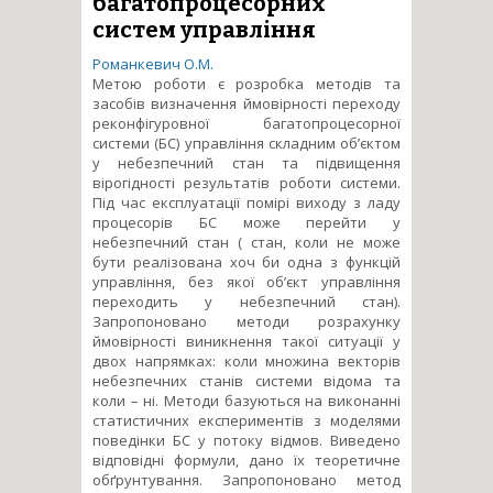
багатопроцесорних
систем управління
Романкевич О.М.
Метою роботи є розробка методів та
засобів визначення ймовірності переходу
реконфігуровної багатопроцесорної
системи (БС) управління складним об’єктом
у небезпечний стан та підвищення
вірогідності результатів роботи системи.
Під час експлуатації помірі виходу з ладу
процесорів БС може перейти у
небезпечний стан ( стан, коли не може
бути реалізована хоч би одна з функцій
управління, без якої об’єкт управління
переходить у небезпечний стан).
Запропоновано методи розрахунку
ймовірності виникнення такої ситуації у
двох напрямках: коли множина векторів
небезпечних станів системи відома та
коли – ні. Методи базуються на виконанні
статистичних експериментів з моделями
поведінки БС у потоку відмов. Виведено
відповідні формули, дано їх теоретичне
обґрунтування. Запропоновано метод