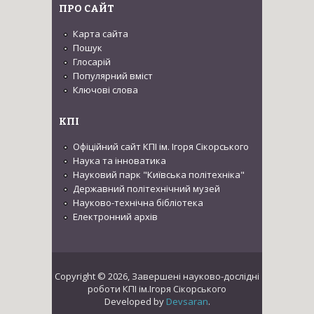
ПРО САЙТ
Карта сайта
Пошук
Глосарій
Популярний вміст
Ключові слова
КПІ
Офіційний сайт КПІ ім. Ігоря Сікорського
Наука та інноватика
Науковий парк "Київська політехніка"
Державний політехнічний музей
Науково-технічна бібліотека
Електронний архів
Copyright © 2026, Завершені науково-дослідні
роботи КПІ ім.Ігоря Сікорського
Developed by
Devsaran
.