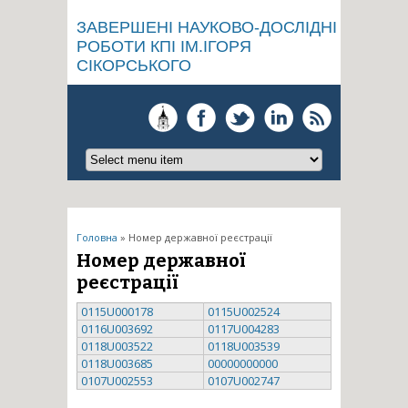
ЗАВЕРШЕНІ НАУКОВО-ДОСЛІДНІ
РОБОТИ КПІ ІМ.ІГОРЯ
СІКОРСЬКОГО
Ви є тут
Головна
» Номер державної реєстрації
Номер державної
реєстрації
0115U000178
0115U002524
0116U003692
0117U004283
0118U003522
0118U003539
0118U003685
00000000000
0107U002553
0107U002747