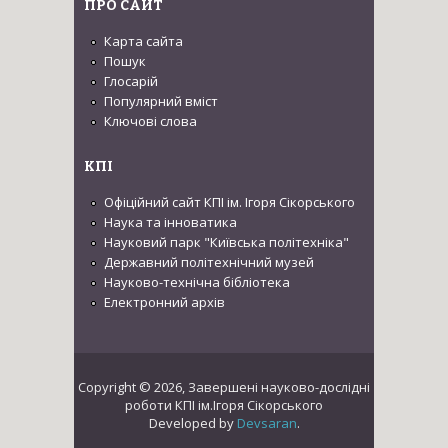
ПРО САЙТ
Карта сайта
Пошук
Глосарій
Популярний вміст
Ключові слова
КПІ
Офіційний сайт КПІ ім. Ігоря Сікорського
Наука та інноватика
Науковий парк "Київська політехніка"
Державний політехнічний музей
Науково-технічна бібліотека
Електронний архів
Copyright © 2026, Завершені науково-дослідні
роботи КПІ ім.Ігоря Сікорського
Developed by
Devsaran
.