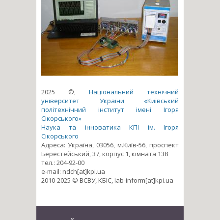
2025 ©,
Національний технічний
університет України «Київський
політехнічний інститут імені Ігоря
Сікорського»
Наука та інноватика КПІ ім. Ігоря
Сікорського
Адреса: Україна, 03056, м.Київ-56, проспект
Берестейський, 37, корпус 1, кімната 138
тел.: 204-92-00
e-mail: ndch[at]kpi.ua
2010-2025 © ВСВУ, КБІС, lab-inform[at]kpi.ua