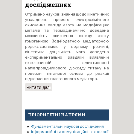
дослідженнях
Отримано наукові знання щодо кінетичних
ускладнень прямого електрохімічного
окиснення оксиду азоту на модифікаціях
металів та термодинамічно доведена
можливість окиснення оксиду азоту
гомогенною йод-йодатною медіаторною
редокс-системою у водному розчині,
кінетична доцільність чого доведена
експериментально завдяки виявленій
ексклюзивній селективності
напівпровідникового діоксиду титану на
поверхні титанової основи до реакції
відновлення галогенового медіатора.
Читати далі
про Електрохімічні системи
визначення оксиду азоту (ІІ)
для моніторингу повітряного
середовища та для
використання в медико-
ПРІОРИТЕТНІ НАПРЯМИ
біологічних дослідженнях
Фундаментальні наукові дослідження
Інформаційні та комунікаційні технології