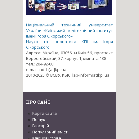
Національний технічний університет
України «Київський політехнічний інститут
імені Ігоря Сікорського»
Наука та інноватика КПІ ім. Ігоря
Сікорського
Адреса: Україна, 03056, м.Київ-56, проспект
Берестейський, 37, корпус 1, кімната 138
тел.: 204-92-00
e-mail: ndch[at]kpi.ua
2010-2025 © ВСВУ, КБІС, lab-inform[at]kpi.ua
ПРО САЙТ
Карта сайта
Пошук
Глосарій
Популярний вміст
Ключові слова