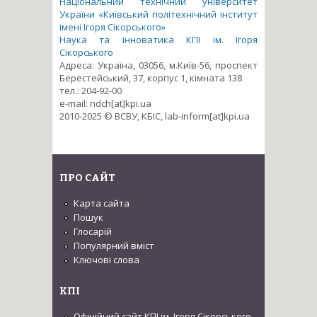
Національний технічний університет
України «Київський політехнічний інститут
імені Ігоря Сікорського»
Наука та інноватика КПІ ім. Ігоря
Сікорського
Адреса: Україна, 03056, м.Київ-56, проспект
Берестейський, 37, корпус 1, кімната 138
тел.: 204-92-00
e-mail: ndch[at]kpi.ua
2010-2025 © ВСВУ, КБІС, lab-inform[at]kpi.ua
ПРО САЙТ
Карта сайта
Пошук
Глосарій
Популярний вміст
Ключові слова
КПІ
Офіційний сайт КПІ ім. Ігоря Сікорського