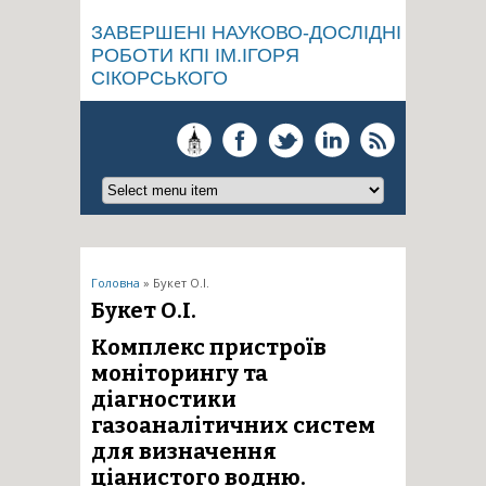
ЗАВЕРШЕНІ НАУКОВО-ДОСЛІДНІ
РОБОТИ КПІ ІМ.ІГОРЯ
СІКОРСЬКОГО
Ви є тут
Головна
» Букет О.І.
Букет О.І.
Комплекс пристроїв
моніторингу та
діагностики
газоаналітичних систем
для визначення
ціанистого водню.