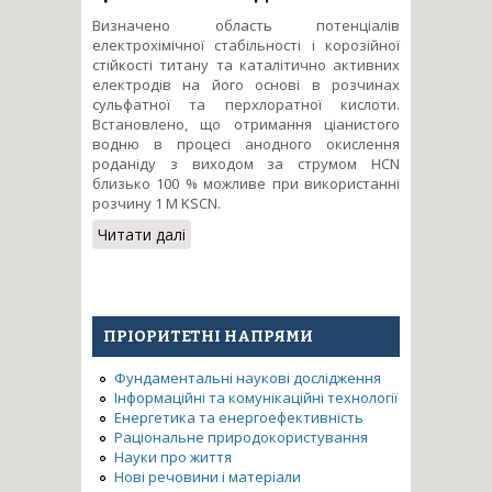
Визначено область потенціалів
електрохімічної стабільності і корозійної
стійкості титану та каталітично активних
електродів на його основі в розчинах
сульфатної та перхлоратної кислоти.
Встановлено, що отримання ціанистого
водню в процесі анодного окислення
роданіду з виходом за струмом HCN
близько 100 % можливе при використанні
розчину 1 М KSCN.
Читати далі
про Комплекс пристроїв
моніторингу та діагностики
газоаналітичних систем для
визначення ціанистого
водню.
ПРІОРИТЕТНІ НАПРЯМИ
Фундаментальні наукові дослідження
Інформаційні та комунікаційні технології
Енергетика та енергоефективність
Раціональне природокористування
Науки про життя
Нові речовини і матеріали