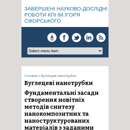
ЗАВЕРШЕНІ НАУКОВО-ДОСЛІДНІ
РОБОТИ КПІ ІМ.ІГОРЯ
СІКОРСЬКОГО
Ви є тут
Головна
» Вуглецеві нанотрубки
Вуглецеві нанотрубки
Фундаментальні засади
створення новітніх
методів синтезу
нанокомпозитних та
наноструктурованих
матеріалів з заданими