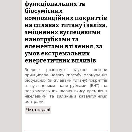
матеріалів з заданими
функціональних та
функціональними
біосумісних
властивостями (Комплексний
композиційних покриттів
проект)
на сплавах титану і заліза,
зміцнених вуглецевими
нанотрубками та
елементами втілення, за
умов екстремальних
енергетичних впливів
Вперше розвинуто наукові основи
принципово нового способу формування
біосумісних (із сплавами титану) покриттів
з вуглецевими нанотрубками (ВНТ) на
полікристалічних шарах окису кремнію з
нікелевими та залізними каталітичними
центрами
Читати далі
про Формування
функціональних та
біосумісних композиційних
покриттів на сплавах титану і