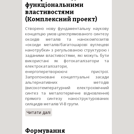
функціональними
властивостями
(Комплексний проект)
Створено нову фундаментальну наукову
концепцію умов цілеспрямованого синтезу
оксидів металів та нанокомпозитів
«оксиди металів/багатошарові вуглецеві
нанотрубки» з регульованою структурою і
заданими властивостями, які можуть бути
використані як фотокаталізатори та
електрокаталізатори,
енергоперетворюючі пристрої.
Запропоновані концептуальні засади
альтернативних методів
(високотемпературний електрохімічний
синтез та металотермічне відновлення)
прямого синтезу наноструктурованих
силіцидів металів VI-B групи.
Читати далі
про Фундаментальні засади
створення новітніх методів
синтезу нанокомпозитних та
наноструктурованих
Формування