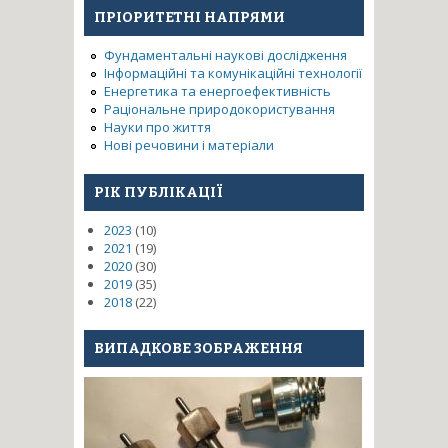
заліза, зміцнених
ПРІОРИТЕТНІ НАПРЯМИ
вуглецевими нанотрубками
та елементами втілення, за
Фундаментальні наукові дослідження
умов екстремальних
Інформаційні та комунікаційні технології
енергетичних впливів
Енергетика та енергоефективність
Раціональне природокористування
Науки про життя
Нові речовини і матеріали
РІК ПУБЛІКАЦІЇ
2023
(10)
2021
(19)
2020
(30)
2019
(35)
2018
(22)
ВИПАДКОВЕ ЗОБРАЖЕННЯ