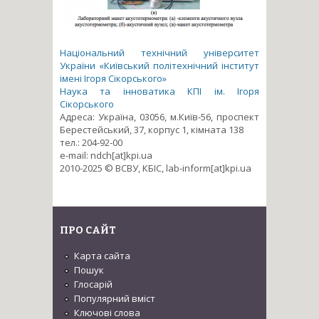
Національний технічний університет
України «Київський політехнічний інститут
імені Ігоря Сікорського»
Наука та інноватика КПІ ім. Ігоря
Сікорського
Адреса: Україна, 03056, м.Київ-56, проспект
Берестейський, 37, корпус 1, кімната 138
тел.: 204-92-00
e-mail: ndch[at]kpi.ua
2010-2025 © ВСВУ, КБІС, lab-inform[at]kpi.ua
ПРО САЙТ
Карта сайта
Пошук
Глосарій
Популярний вміст
Ключові слова