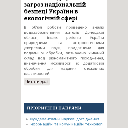
загроз національній
безпеці України в
екологічній сфері
В об’ємі роботи проведено аналіз
водозабезпечення жителів Донецької
області, інших регіонів України
природними та антропогенними
джерелами води, придатними для
подальшої обробки, визначено хімічний
склад вод різноманітного походження,
визначення можливості їх додаткової
обробки для надання споживчих
властивостей.
Читати далі
про Наукові основи
розширення фонду джерел
водозабезпечення
населення, усунення загроз
національній безпеці України
ПРІОРИТЕТНІ НАПРЯМИ
в екологічній сфері
Фундаментальні наукові дослідження
Інформаційні та комунікаційні технології