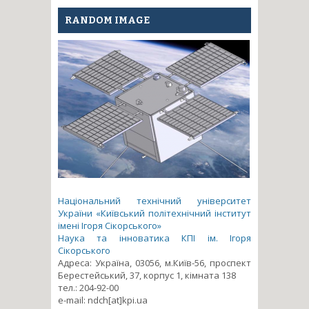
RANDOM IMAGE
Національний технічний університет
України «Київський політехнічний інститут
імені Ігоря Сікорського»
Наука та інноватика КПІ ім. Ігоря
Сікорського
Адреса: Україна, 03056, м.Київ-56, проспект
Берестейський, 37, корпус 1, кімната 138
тел.: 204-92-00
e-mail: ndch[at]kpi.ua