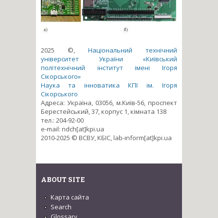
2025 ©,
Національний технічний
університет України «Київський
політехнічний інститут імені Ігоря
Сікорського»
Наука та інноватика КПІ ім. Ігоря
Сікорського
Адреса: Україна, 03056, м.Київ-56, проспект
Берестейський, 37, корпус 1, кімната 138
тел.: 204-92-00
e-mail: ndch[at]kpi.ua
2010-2025 © ВСВУ, КБІС, lab-inform[at]kpi.ua
ABOUT SITE
Карта сайта
Search
Glossary