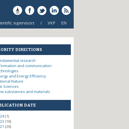
ientific supervisors
/
УКР
EN
IORITY DIRECTIONS
ndamental research
formation and communication
chnologies
ergy and Energy Efficiency
tional Nature
fe Sciences
w substances and materials
ified nano-formation coatings
BLICATION DATE
24
(1)
23
(10)
21
(20)