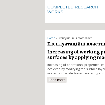
COMPLETED RESEARCH
WORKS
You are here
Home
» Експлуатаційні властивості
Експлуатаційні власти
Increasing of working p
surfaces by applying mo
Increasing of operational properties, e
achieved by modifying the surface laye
molten pool at electric-arc surfacing and
Read more
about Increasing of worki