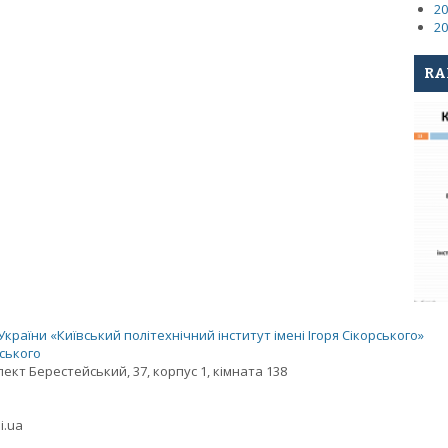
20
20
RA
раїни «Київський політехнічний інститут імені Ігоря Сікорського»
рського
спект Берестейський, 37, корпус 1, кімната 138
i.ua