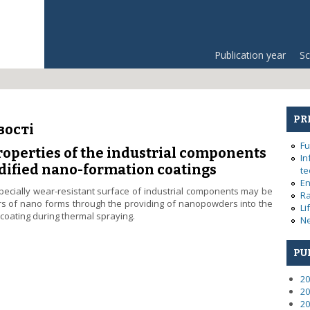
Publication year
Sc
PR
вості
Fu
roperties of the industrial components
In
dified nano-formation coatings
te
En
specially wear-resistant surface of industrial components may be
Ra
rs of nano forms through the providing of nanopowders into the
Li
 coating during thermal spraying.
Ne
ng properties of the industrial components surfaces by applying mod
PU
20
20
20