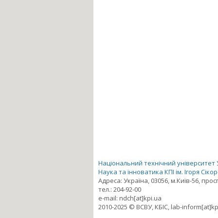
Національний технічний університет Ук
Наука та інноватика КПІ ім. Ігоря Сіко
Адреса: Україна, 03056, м.Київ-56, про
тел.: 204-92-00
e-mail: ndch[at]kpi.ua
2010-2025 © ВСВУ, КБІС, lab-inform[at]kp