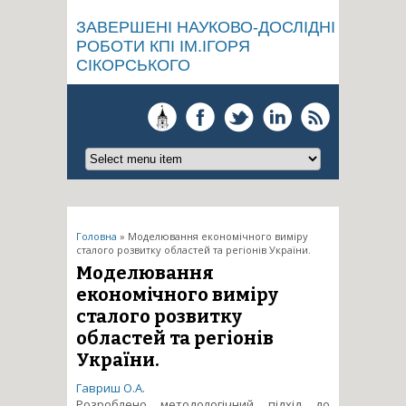
ЗАВЕРШЕНІ НАУКОВО-ДОСЛІДНІ
РОБОТИ КПІ ІМ.ІГОРЯ
СІКОРСЬКОГО
Ви є тут
Головна
» Моделювання економічного виміру
сталого розвитку областей та регіонів України.
Моделювання
економічного виміру
сталого розвитку
областей та регіонів
України.
Гавриш О.А.
Розроблено методологічний підхід до