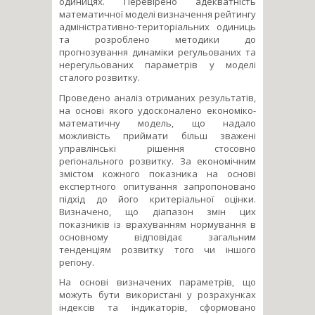
одиницях. Перевірено адекватність
математичної моделі визначення рейтингу
адміністративно-територіальних одиниць
та розроблено методики до
прогнозування динаміки регульованих та
нерегульованих параметрів у моделі
сталого розвитку.
Проведено аналіз отриманих результатів,
на основі якого удосконалено економіко-
математичну модель, що надало
можливість приймати більш зважені
управлінські рішення стосовно
регіонального розвитку. За економічним
змістом кожного показника на основі
експертного опитування запропоновано
підхід до його критеріальної оцінки.
Визначено, що діапазон змін цих
показників із врахуванням нормування в
основному відповідає загальним
тенденціям розвитку того чи іншого
регіону.
На основі визначених параметрів, що
можуть бути використані у розрахунках
індексів та індикаторів, сформовано