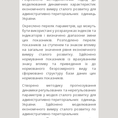
моделювання динамічних характеристик
економічного виміру сталого розвитку для
адміністративно-територіальних одиниць
України.
Окреслено перелік параметрів, що можуть
бути використані у розрахунках індексів та
індикаторів і визначено діапазони зміни
цих показників. Розподілено перелік
показників за ступенем та знаком впливу
на загальне значення рівня економічного
виміру сталого розвитку. Здійснено
нормування показників із врахуванням
знаку впливу та приведення їх до
нормованого безрозмірного виду та
сформовано структуру бази даних цих
нормованих показників.
Створено методику прогнозування
динаміки регульованих та нерегульованих
параметрів у моделі сталого розвитку для
адміністративно-територіальних одиниць
України. Здійснено моделювання
економічного виміру сталого розвитку по
адміністративно-територіальних