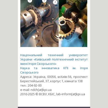
Національний технічний університет
України «Київський політехнічний інститут
імені Ігоря Сікорського»
Наука та інноватика КПІ ім. Ігоря
Сікорського
Адреса: Україна, 03056, м.Київ-56, проспект
Берестейський, 37, корпус 1, кімната 138
тел.: 204-92-00
e-mail: ndch[at]kpi.ua
2010-2025 © ВСВУ, КБІС, lab-inform[at]kpi.ua