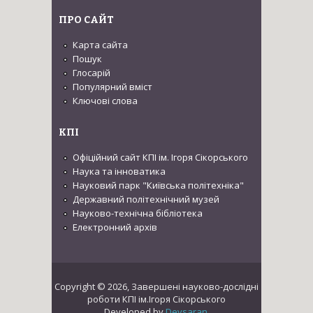
ПРО САЙТ
Карта сайта
Пошук
Глосарій
Популярний вміст
Ключові слова
КПІ
Офіційний сайт КПІ ім. Ігоря Сікорського
Наука та інноватика
Науковий парк "Київська політехніка"
Державний політехнічний музей
Науково-технічна бібліотека
Електронний архів
Copyright © 2026, Завершені науково-дослідні
роботи КПІ ім.Ігоря Сікорського
Developed by
Devsaran
.