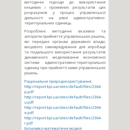
методичні підходи до використання
кінцевих і проміжних результатів цих
розрахунків у процесі управлінської
діяльності на рівні адміністративно-
територіальних одиниць.
Розроблені методичні вказівки та
алгоритм прийняття управлінських рішень,
які передані органам державної влади,
місцевого самоврядування для апробації
та подальшого використання результатів
динамічного моделювання економічної
системи адміністративно-тери­то­ріальної
одиниці при прийнятті ними управлінських
рішень.
Раціональне природокористування
http://report.kpi.ua/sites/default/files/2364-
p.pdf
http://report.kpi.ua/sites/default/files/2364-
u.pdf
http://report.kpi.ua/sites/default/files/2364-
e.pdf
http://report.kpi.ua/sites/default/files/2364-
r.pdf
Економіко-математичні моделі