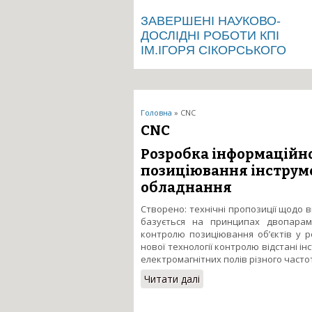
ЗАВЕРШЕНІ НАУКОВО-
ДОСЛІДНІ РОБОТИ КПІ
ІМ.ІГОРЯ СІКОРСЬКОГО
Ви є тут
Головна
» CNC
CNC
Розробка інформаційн
позиціювання інструме
обладнання
Створено: технічні пропозиції щодо 
базується на принципах двопарам
контролю позиціювання об’єктів у р
нової технології контролю відстані і
електромагнітних полів різного частот
Читати далі
про Розробка інформац