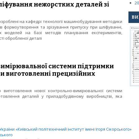
20
ліфування нежорстких деталей зі
ВИ
озроблені на кафедрі технології машинобудування методики
в формоутворення та зрізування припуску при шліфуванні,
 моделей на базі методів планування експериментів,
ті обробленої деталі
ви шліфування нежорстких деталей зі складною поверхнею
вимірювальної системи підтримки
ри виготовленні прецизійних
о виготовлення нової контрольно-вимірювальної системи
отовлення деталей у приладобудівному виробництві, яка
но-вимірювальної системи підтримки надвисокої точності при ви
раїни «Київський політехнічний інститут імені Ігоря Сікорського»
рського