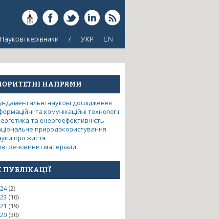
Наукові керівники
/
УКР
EN
ІОРИТЕТНІ НАПРЯМИ
ундаментальні наукові дослідження
формаційні та комунікаційні технології
нергетика та енергоефективність
аціональне природокористування
ауки про життя
ві речовини і матеріали
К ПУБЛІКАЦІЇ
24
(2)
ому просторі обладнання
23
(10)
21
(19)
20
(30)