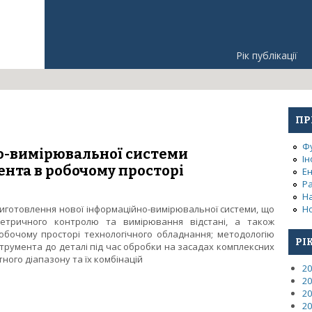
Рік публікації
ПР
Ф
о-вимірювальної системи
Ін
нта в робочому просторі
Е
Р
Н
виготовлення нової інформаційно-вимірювальної системи, що
Но
етричного контролю та вимірювання відстані, а також
обочому просторі технологічного обладнання; методологію
РІ
нструмента до деталі під час обробки на засадах комплексних
ного діапазону та їх комбінацій
20
ійно-вимірювальної системи позиціювання інструмента в робоч
20
20
20