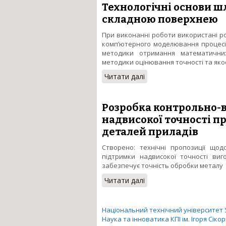
Технологічні основи ш
складною поверхнею
При виконанні роботи використані р
комп’ютерного моделювання процесі
методики отримання математичних
методики оцінювання точності та якос
Читати далі
про Технологічні осно
Розробка контрольно-
надвисокої точності п
деталей приладів
Створено: технічні пропозиції щод
підтримки надвисокої точності виг
забезпечує точність обробки металу
Читати далі
про Розробка контроль
приладів
Національний технічний університет Ук
Наука та інноватика КПІ ім. Ігоря Сіко