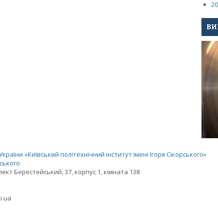
20
ВИ
раїни «Київський політехнічний інститут імені Ігоря Сікорського»
рського
спект Берестейський, 37, корпус 1, кімната 138
i.ua