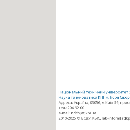
Національний технічний університет Ук
Наука та інноватика КПІ ім. Ігоря Сіко
Адреса: Україна, 03056, м.Київ-56, про
тел.: 204-92-00
e-mail: ndch[at]kpi.ua
2010-2025 © ВСВУ, КБІС, lab-inform[at]kp