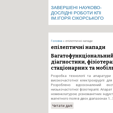
ЗАВЕРШЕНІ НАУКОВО-
ДОСЛІДНІ РОБОТИ КПІ
ІМ.ІГОРЯ СІКОРСЬКОГО
Ви є тут
Головна
» епілептичні напади
епілептичні напади
Багатофункціональний
діагностики, фізіотера
стаціонарних та мобіл
Розробка технології та апаратури д
високочастотної електрохірургії дл
Розроблено вдосконалений екс
низькочастотної фізіотерапії. Апар
номенклатурою різноманітних індукто
магнітного поля в двох діапазонах 1…
Читати далі
про Багатофункціональн
та мобільних медичних 