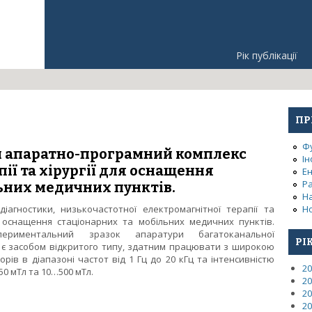
Рік публікації
ПР
Ф
 апаратно-програмний комплекс
Ін
пії та хірургії для оснащення
Е
Р
ьних медичних пунктів.
Н
іагностики, низькочастотної електромагнітної терапії та
Но
я оснащення стаціонарних та мобільних медичних пунктів.
периментальний зразок апаратури багатоканальної
РІ
ат є засобом відкритого типу, здатним працювати з широкою
рів в діапазоні частот від 1 Гц до 20 кГц та інтенсивністю
20
50 мТл та 10…500 мТл.
20
ий апаратно-програмний комплекс діагностики, фізіотерапії та х
20
пунктів.
20