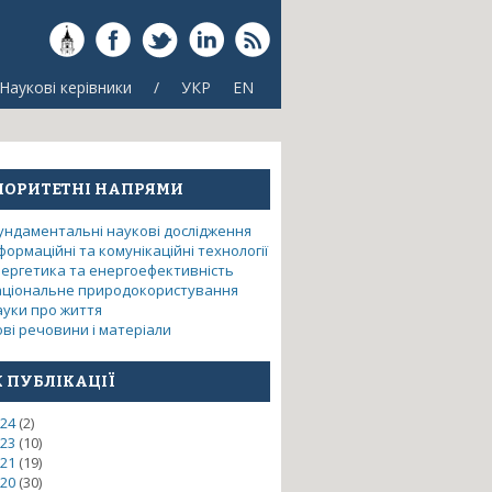
Наукові керівники
/
УКР
EN
ІОРИТЕТНІ НАПРЯМИ
ундаментальні наукові дослідження
формаційні та комунікаційні технології
нергетика та енергоефективність
аціональне природокористування
ауки про життя
ві речовини і матеріали
К ПУБЛІКАЦІЇ
24
(2)
23
(10)
ірургії для оснащення стаціонарних
21
(19)
20
(30)