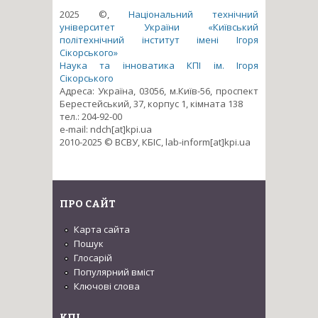
2025 ©,
Національний технічний
університет України «Київський
політехнічний інститут імені Ігоря
Сікорського»
Наука та інноватика КПІ ім. Ігоря
Сікорського
Адреса: Україна, 03056, м.Київ-56, проспект
Берестейський, 37, корпус 1, кімната 138
тел.: 204-92-00
e-mail: ndch[at]kpi.ua
2010-2025 © ВСВУ, КБІС, lab-inform[at]kpi.ua
ПРО САЙТ
Карта сайта
Пошук
Глосарій
Популярний вміст
Ключові слова
КПІ