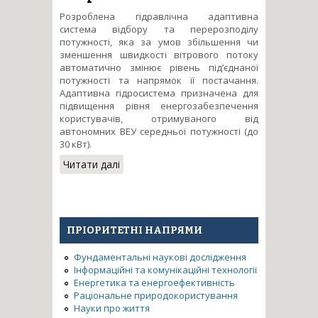
Розроблена гідравлічна адаптивна
система відбору та перерозподілу
потужності, яка за умов збільшення чи
зменшення швидкості вітрового потоку
автоматично змінює рівень під’єднаної
потужності та напрямок її постачання.
Адаптивна гідросистема призначена для
підвищення рівня енергозабезпечення
користувачів, отримуваного від
автономних ВЕУ середньої потужності (до
30 кВт).
Читати далі
про Адаптивна гідросистема
ефективного відбору
потужності автономних
екологічночистих
відновлюваних джерел
ПРІОРИТЕТНІ НАПРЯМИ
енергії
Фундаментальні наукові дослідження
Інформаційні та комунікаційні технології
Енергетика та енергоефективність
Раціональне природокористування
Науки про життя