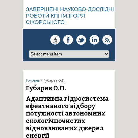
ЗАВЕРШЕНІ НАУКОВО-ДОСЛІДНІ
РОБОТИ КПІ ІМ.ІГОРЯ
СІКОРСЬКОГО
Ви є тут
Головна
» Губарев О.П.
Губарев О.П.
Адаптивна гідросистема
ефективного відбору
потужності автономних
екологічночистих
відновлюваних джерел
енергії