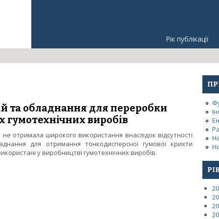
Рік публікації
ПР
Ф
ій та обладнання для переробки
Ін
х гумотехнічних виробів
Е
Р
я не отримала широкого використання внаслідок відсутності
Н
аднання для отримання тонкодисперсної гумової крихти
Но
 використані у виробництві гумотехнічних виробів.
логій та обладнання для переробки зношених шин та інших гумо
РІ
20
20
20
20