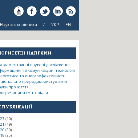
Наукові керівники
/
УКР
EN
ІОРИТЕТНІ НАПРЯМИ
ундаментальні наукові дослідження
формаційні та комунікаційні технології
нергетика та енергоефективність
аціональне природокористування
ауки про життя
ві речовини і матеріали
технічних виробів
К ПУБЛІКАЦІЇ
23
(10)
21
(19)
20
(30)
19
(35)