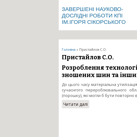
ЗАВЕРШЕНІ НАУКОВО-
ДОСЛІДНІ РОБОТИ КПІ
ІМ.ІГОРЯ СІКОРСЬКОГО
Ви є тут
Головна
» Пристайлов С.О.
Пристайлов С.О.
Розроблення технолог
зношених шин та інши
До цього часу матеріальна утилізаці
сучаснгого перероблювального обл
(порошку), які могли б бути повторно
Читати далі
про Розроблення техно