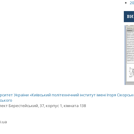
20
ВИ
ситет України «Київський політехнічний інститут імені Ігоря Сікорськ
рського
спект Берестейський, 37, корпус 1, кімната 138
i.ua