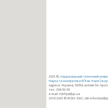
2025 ©,
Національний технічний універ
Наука та інноватика КПІ ім. Ігоря Сіко
Адреса: Україна, 03056, м.Київ-56, про
тел.: 204-92-00
e-mail: ndch[at]kpi.ua
2010-2025 © ВСВУ, КБІС, lab-inform[at]kp