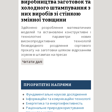
виробництва заготовок та
холодного штампування з
них виробів зі стінкою
змінної товщини
Здійснено розроблення математичних
моделей та встановлені конструктивні і
технологічні параметри нових
високопродуктивних технологій
безвідхідного розділення сортового
прокату на заготовки шляхом відрізанням
зсувом в штампах на пресах
Читати далі
про Технологічні основи
високопродуктивного
виробництва заготовок та
холодного штампування з
них виробів зі стінкою змінної
ПРІОРИТЕТНІ НАПРЯМИ
товщини
Фундаментальні наукові дослідження
Інформаційні та комунікаційні технології
Енергетика та енергоефективність
Раціональне природокористування