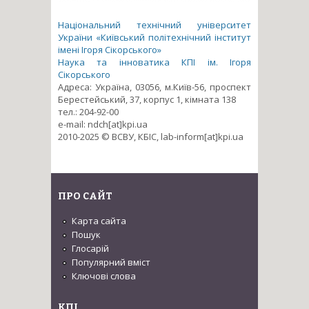
Національний технічний університет
України «Київський політехнічний інститут
імені Ігоря Сікорського»
Наука та інноватика КПІ ім. Ігоря
Сікорського
Адреса: Україна, 03056, м.Київ-56, проспект
Берестейський, 37, корпус 1, кімната 138
тел.: 204-92-00
e-mail: ndch[at]kpi.ua
2010-2025 © ВСВУ, КБІС, lab-inform[at]kpi.ua
ПРО САЙТ
Карта сайта
Пошук
Глосарій
Популярний вміст
Ключові слова
КПІ