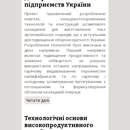
підприємств України
Проект присвячений розробленню
новітніх, конкурентоспроможних
технологій та конструкцій штампового
оснащення для виготовлення гільз
артилерійських снарядів, що є актуальним
для підвищення обороноздатності України.
Розроблення технологій було виконане в
двох напрямках. Перший напрямок
включає підвищення продуктивності та
зниженні собівартості за рахунок
використання останніх напрацювань по
гарячому видавлюванню порожнистих
напівфабрикатів та по гарячому і
холодному штампуванню витягуванням з
потоншенням та формоутворення
обтиском на кінцевій операції.
Читати далі
про Розроблення
інноваційних технологій
штампування гільз для
артилерійських снарядів для
Технологічні основи
промислових підприємств
високопродуктивного
України