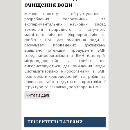
очищення води
Метою проєкту є обґрунтування і
розроблення теоретичних та
експериментальних наукових засад
технології природного та штучного
магнітного мічення мікроорганізмів та
грибів з БМН для очищення води. В
результаті проведених досліджень
виявлено потенційні продуценти БМН
серед мікроорганізмів з БМН (бактерій,
мікроводоростей) та грибів, що
використовуються для очищення води.
Систематизовано мікроорганізми з БМН
(бактерій, мікроводоростей) та грибів, за
наявністю або відсутністю кристалічної
структури та локалізацією утворень БМН.
Читати далі
про Дослідження
біосорбентів з природними
феримагнітними
властивостями для
очищення води
ПРІОРИТЕТНІ НАПРЯМИ