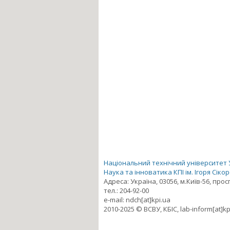
Національний технічний університет Ук
Наука та інноватика КПІ ім. Ігоря Сіко
Адреса: Україна, 03056, м.Київ-56, про
тел.: 204-92-00
e-mail: ndch[at]kpi.ua
2010-2025 © ВСВУ, КБІС, lab-inform[at]kp