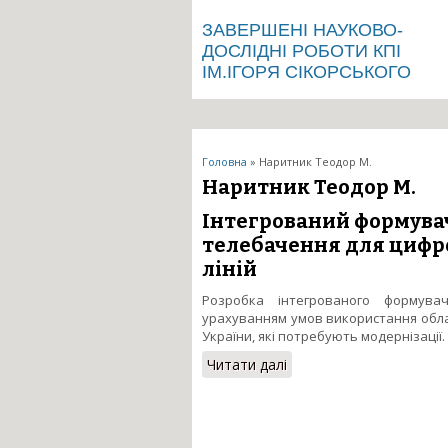
ЗАВЕРШЕНІ НАУКОВО-
ДОСЛІДНІ РОБОТИ КПІ
ІМ.ІГОРЯ СІКОРСЬКОГО
Ви є тут
Головна
» Наритник Теодор М.
Наритник Теодор М.
Інтегрований формувач
телебачення для цифро
ліній
Розробка інтегрованого формува
урахуванням умов використання обла
України, які потребують модернізації.
Читати далі
про Інтегрований форму