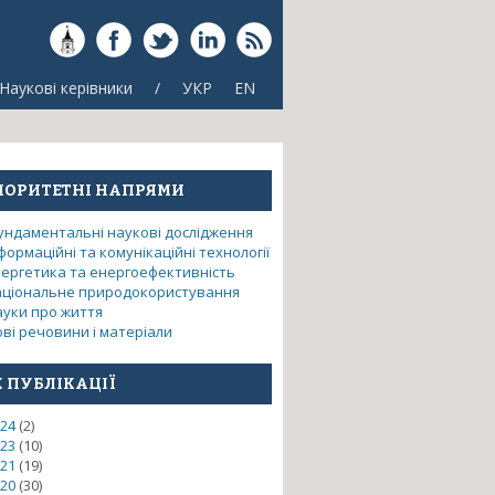
Наукові керівники
/
УКР
EN
ІОРИТЕТНІ НАПРЯМИ
ундаментальні наукові дослідження
формаційні та комунікаційні технології
нергетика та енергоефективність
аціональне природокористування
ауки про життя
ві речовини і матеріали
К ПУБЛІКАЦІЇ
модернізації радіорелейних ліній
24
(2)
23
(10)
21
(19)
20
(30)