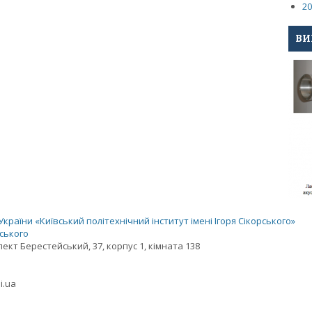
20
ВИ
раїни «Київський політехнічний інститут імені Ігоря Сікорського»
рського
спект Берестейський, 37, корпус 1, кімната 138
i.ua