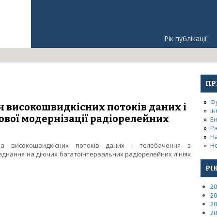
Рік публікації
ПР
Ф
 високошвидкісних потоків даних і
Ін
вої модернізації радіорелейних
Е
Р
Н
ча високошвидкісних потоків даних і телебачення з
Но
днання на діючих багатоінтервальних радіорелейних лініях
РІ
вач високошвидкісних потоків даних і телебачення для цифрової 
20
20
20
20