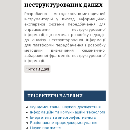
неструктурованих даних
Розроблено методологічно-методичний
інструментарій у вигляді інформаційно-
експертної системи передбачення для
опрацювання неструктурованої
інформації, що включає розробку підходів
до аналізу неструктурованої інформації
для платформи передбачення і розробку
методики визначення семантичної
забарвленої фрагментів неструктурованої
інформації.
Читати далі
про Розробка інформаційно-
експертної системи
передбачення з урахуванням
поглибленої аналітики
неструктурованих даних
ПРІОРИТЕТНІ НАПРЯМИ
Фундаментальні наукові дослідження
Інформаційні та комунікаційні технології
Енергетика та енергоефективність
Раціональне природокористування
Науки про життя