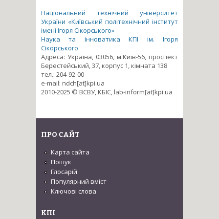
Національний технічний університет
України «Київський політехнічний інститут
імені Ігоря Сікорського»
Наука та інноватика КПІ ім. Ігоря
Сікорського
Адреса: Україна, 03056, м.Київ-56, проспект
Берестейський, 37, корпус 1, кімната 138
тел.: 204-92-00
e-mail: ndch[at]kpi.ua
2010-2025 © ВСВУ, КБІС, lab-inform[at]kpi.ua
ПРО САЙТ
Карта сайта
Пошук
Глосарій
Популярний вміст
Ключові слова
КПІ