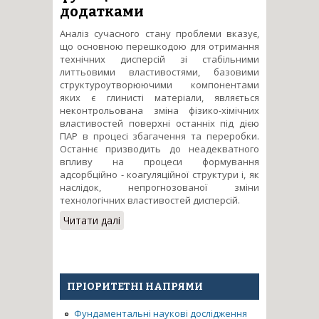
додатками
Аналіз сучасного стану проблеми вказує,
що основною перешкодою для отримання
технічних дисперсій зі стабільними
литтьовими властивостями, базовими
структуроутворюючими компонентами
яких є глинисті матеріали, являється
неконтрольована зміна фізико-хімічних
властивостей поверхні останніх під дією
ПАР в процесі збагачення та переробки.
Останнє призводить до неадекватного
впливу на процеси формування
адсорбційно - коагуляційної структури і, як
наслідок, непрогнозованої зміни
технологічних властивостей дисперсій.
Читати далі
про Структуроутворення в
технічних дисперсіях при
локальній зміні ліофільно-
ліофобного балансу поверхні
глин функціональними
ПРІОРИТЕТНІ НАПРЯМИ
додатками
Фундаментальні наукові дослідження