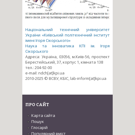
Національний технічний університет
України «Київський політехнічний інститут
імені Ігоря Сікорського»
Наука та інноватика КПІ ім. Ігоря
Сікорського
Адреса: Україна, 03056, м.Київ-56, проспект
Берестейський, 37, корпус 1, кімната 138
тел.: 204-92-00
e-mail: ndch[at]kpi.ua
2010-2025 © ВСВУ, КБІС, lab-inform[at]kpi.ua
ПРО САЙТ
Карта сайта
Пошук
Глосарій
Популярний вміст