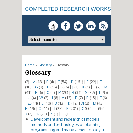
COMPLETED RESEARCH WORKS
You are here
Home
»
Glossary
» Glossary
Glossary
(2)
|
A
(18)
|
B
(4)
|
C
(54)
|
D
(161)
|
E
(22)
|
F
(10)
|
G
(2)
|
H
(15)
|
I
(36)
|
J
(1)
|
K
(1)
|
L
(2)
|
M
(41)
|
N
(6)
|
O
(5)
|
P
(20)
|
R
(31)
|
S
(37)
|
T
(95)
|
U
(4)
|
W
(2)
|
І
(8)
|
А
(12)
|
Б
(7)
|
В
(15)
|
Г
(6)
|
Д
(44)
|
Е
(10)
|
З
(13)
|
К
(12)
|
Л
(2)
|
М
(43)
|
Н
(19)
|
О
(11)
|
П
(28)
|
Р
(201)
|
С
(66)
|
Т
(36)
|
У
(8)
|
Ф
(23)
|
Х
(1)
|
Ц
(1)
Development and research of models,
methods and technologies of planning,
programming and management cloudy IT-