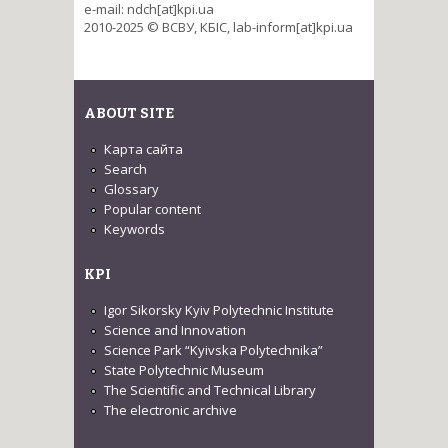
e-mail: ndch[at]kpi.ua
2010-2025 © ВСВУ, КБІС, lab-inform[at]kpi.ua
ABOUT SITE
Карта сайта
Search
Glossary
Popular content
Keywords
KPI
Igor Sikorsky Kyiv Polytechnic Institute
Science and Innovation
Science Park “Kyivska Polytechnika”
State Polytechnic Museum
The Scientific and Technical Library
The electronic archive