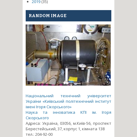
2019
(35)
RANDOM IMAGE
Національний технічний університет
України «Київський політехнічний інститут
імені Ігоря Сікорського»
Наука та інноватика КПІ ім. Ігоря
Сікорського
Адреса: Україна, 03056, м.Київ-56, проспект
Берестейський, 37, корпус 1, кімната 138
тел.: 204-92-00