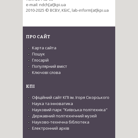
e-mail: ndch[at]kpi.ua
2010-2025 © ВСВУ, КБІС, lab-inform[at]kpi.ua
ПРО САЙТ
Карта сайта
Пошук
Глосарій
Популярний вміст
Ключові слова
КПІ
Офіційний сайт КПІ ім. Ігоря Сікорського
Наука та інноватика
Науковий парк "Київська політехніка"
Державний політехнічний музей
Науково-технічна бібліотека
Електронний архів