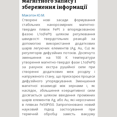
магнітного запису і
збереження інформації
Макогон Ю.М.
Створені нові засади формування
стабільних нанорозмірних магнітно-
твердих плівок FePt з впорядкованою
фазою L1о(FePt) шляхом регулювання
швидкості твердотільних реакцій за
допомогою використання додаткових
шарів легуючих елементів (Ag, Au, Cu) як
регуляторів дифузійних потоків. Досягнуто
зменшення на 100 К температури
утворення магнітно-твердої фази L1о(FePt)
за рахунок екстра рушійної сили при
створенні додаткових меж розділу і
напруженого стану, що прискорює процеси
дифузійного упорядкування. Зменшення
магнітної взаємодії між зернами і, як
наслідок, збільшення коерцитивної сили
досягається шляхом введення проміжних
шарів елементів Ag, або Au, які нерозчинні
в плівках Fe50Pt50. Запропоновано новий
науковий підхід застосування при
термічній обробці замість вакууму