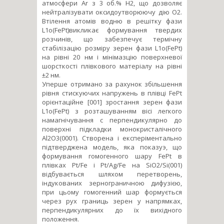
атмосфери Ar з 3 об.% Н2, що дозволяє
нейтралізувати оксидоутворюючу дію O2.
Втілення атомів водню в решітку фази
L1о(FePt)викликає формування твердих
розчинів, що забезпечує термічну
стабілізацію розміру зерен фази L1о(FePt)
на рівні 20 нм і мінімазцію поверхневої
шорсткості плівкового матеріалу на рівні
±2 нм.
Уперше отримано за рахунок збільшення
рівня стискуючих напружень в плівці FePt
орієнтаційне [001] зростання зерен фази
L1о(FePt) з розташуванням вісі легкого
намагнічування c перпендикулярно до
поверхні підкладки монокристалічного
Al2O3(0001). Створена і експеріментально
підтверджена модель, яка показуэ, що
формування гомогенного шару FePt в
плівках Pt/Fe і Pt/Ag/Fe на SiO2/Si(001)
відбувається шляхом перетворень,
індукованих зернограничною дифузією,
при цьому гомогенний шар формується
через рух границь зерен у напрямках,
перпендикулярних до їх вихідного
положення.