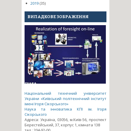
2019
(35)
ВИПАДКОВЕ ЗОБРАЖЕННЯ
Національний технічний університет
України «Київський політехнічний інститут
імені Ігоря Сікорського»
Наука та інноватика КПІ ім. Ігоря
Сікорського
Адреса: Україна, 03056, м.Київ-56, проспект
Берестейський, 37, корпус 1, кімната 138
тел.: 204-92-00