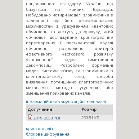
національного стандарту України, що
базується на кривих Едвардса.
Побудовано чотири моделі зловмисника в
залежності від його обчислювальних
можливостей з урахуванням квантових
обчислень та доступу до оракулу, який
обчислює досліджуване криптографічне
перетворення. В постквантовій моделі
обчислень розроблено критерій
ефективного часткового розв’язку
узагальненої задачі симетричної
декомпозиції. Розроблено формальні
моделі системи зв’язку та зловмисника в
клептографічному сенсі, способи
виявлення потенційних клептографічних
механізмів, методів усунення або
зменшення прихованих каналів.
Інформаційні та комунікаційні технології
Долучення
Розмір
293.51 КБ
2019_2030.PDF
криптоаналіз
блокове шифрування