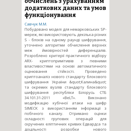
обчислень з урахуванням
додаткових даних та умов
функціонування
Савчук М.М.
Побудовано моделі для немарковських SP-
мереж, які використовують декілька різних
S - блоків на одному раунді шифрування,
уточнено алгоритми обчислення верхніх
меж ймовірностей диференціалів.
Розроблено критерії практичного відбору
ARX- криптопримітивів з певними
властивостями на основі автоматичного
оцінювання стійкості. Проведено
криптоаналіз нового стандарту блокового
шифрування України &quot;Калина&quot;
та окремих вузлів стандарту блокового
шифрування республіки Білорусь СТБ
34.101.31-2011 «BeLT». Виконано
модифікацію кубічної атаки на шифр
SIMECK з використанням інформації з
побічного каналу. Отримано оцінки
складності групових операцій для
скручених еліптичних кривих Едвардса та
доцільності розробки нового