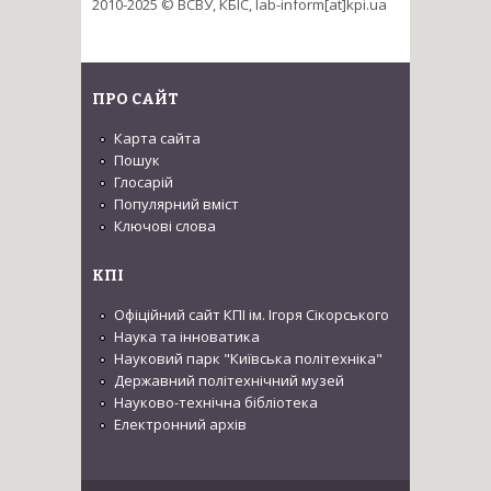
2010-2025 © ВСВУ, КБІС, lab-inform[at]kpi.ua
ПРО САЙТ
Карта сайта
Пошук
Глосарій
Популярний вміст
Ключові слова
КПІ
Офіційний сайт КПІ ім. Ігоря Сікорського
Наука та інноватика
Науковий парк "Київська політехніка"
Державний політехнічний музей
Науково-технічна бібліотека
Електронний архів