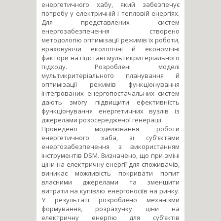
енергетичного хабу, який забезпечує
потребу у електричній і тепловій енергіях.
Для представлених систем
енергозабезпечення створено
методологію оптимізації режимів їх роботи,
враховуючи екологічні й економічні
фактори на підставі мультикритеріального
підходу. Розроблені моделі
мультикритеріального планування й
оптимізації режимів функціонування
інтегрованих енергопостачальних систем
дають змогу підвищити ефективність
функціонування енергетичних вузлів із
джерелами розосередженої генерації.
Проведено моделювання роботи
енергетичного хаба, зі суб’єктами
енергозабезпечення з використанням
інструментів DSM. Визначено, що при зміні
ціни на електричну енергії для споживачів,
виникає можливість покривати попит
власними джерелами та зменшити
витрати на купівлю енергоносіїв на ринку.
У результаті розроблено механізми
формування, розрахунку ціни на
електричну енергію для суб’єктів