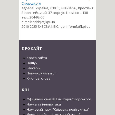
Сікорського
Адреса: Україна, 03056, м.Київ-56, проспект
Берестейський, 37, корпус 1, кімната 138
тел.: 204-92-00
e-mail: ndch[at]kpi.ua
2010-2025 © ВСВУ, КБІС, lab-inform[at]kpi.ua
ПРО САЙТ
Карта сайта
Пошук
Глосарій
Популярний вміст
Ключові слова
КПІ
Офіційний сайт КПІ ім. Ігоря Сікорського
Наука та інноватика
Науковий парк "Київська політехніка"
Державний політехнічний музей