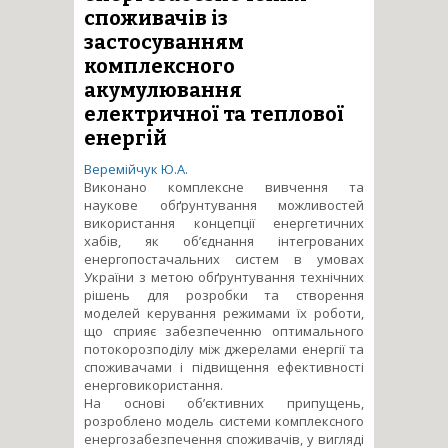
споживачів із
застосуванням
комплексного
акумулювання
електричної та теплової
енергій
Веремійчук Ю.А.
Виконано комплексне вивчення та
наукове обґрунтування можливостей
використання концепції енергетичних
хабів, як об’єднання інтегрованих
енергопостачальних систем в умовах
України з метою обґрунтування технічних
рішень для розробки та створення
моделей керування режимами їх роботи,
що сприяє забезпеченню оптимального
потокорозподілу між джерелами енергії та
споживачами і підвищення ефективності
енерговикористання.
На основі об’єктивних припущень,
розроблено модель системи комплексного
енергозабезпечення споживачів, у вигляді