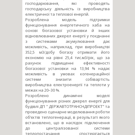
господарювання, які проводять
господарську діяльність із виробництва
електричної та теплової енергій.
Розроблена модель підтримки
функціонування енергетичного хаба на
основі біогазової установки й інших
відновлюваних джерел енергії у поєднанні
з системами акумулювання дає
можливість, наприклад, при виробництві
352,5 м3/добу біогазу отримати його
економію на рівні 25,4 тис.м3/рік, що за
рахунок підвищенні ефективності
біогазової установки на 13,94 % надає
можливість в умовах когенераційної
системи знизити собівартість
виробництва електроенергії та теплоти у
межах на 20–30 %.
Розроблено динамічні моделі
функціонування різних джерел енергії для
будівлі ДП " ДЕРЖАВТОТРАНСНДІПРОЕКТ" та
проведено сценарне моделювання роботи
об’єктів теплогенерації, в результаті якого
встановлено, що в наслідок підключення
до централізованої системи
теплопостачання спостерігається