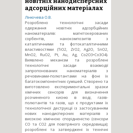
новітніх нанодисперсних
адсорційних матеріалах
Лінючева О.В.
Розроблено технологічні засади
одержання новітніх адсорбційних
наноматеріалів: магнітокерованих
сорбентів, нанокомпозитів з
каталітичними та фотокаталітичними
властивостями (TiO2, ZrO2, Ag2O, SnO2,
MnO2, RuO2, Pt, Au, Ag, Co2O3•Co3O4).
Виявлено механізм та розроблені
технологічні засади взаємодії
запропонованих наноматеріалів з
речовинами-полютантами на фоні їх
багатокомпонентних сумішей. Створено та
виготовлено експериментальні зразки
хімічних сенсорів для визначення
розчиненого кисню в воді, газів-
полютантів та газів, що є продуктами їх
технологічної деструкції із застосуванням
нових нанодисперсних матеріалів з
високою хімічною спорідненістю (сенсори
СО та СО2 для повітряного середовища);
розроблені та затверджені їх технічні