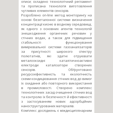
описи; складено технологічний регламент
та прописана технологія виготовлення
чутливих елементів сенсорів.
Розроблено оn-line метод моніторингу на
основі безеталонної системи визначення
концентрації кисню в водному середовищі,
як одного з основних агентів технологій
знешкодження органічних речовин у
стічних водах, а також для підвищення
стабільності функціонування
вимірювальної системи газоаналізаторів
за присутності широкого спектру
полютатнів, які здатні отруювати
металооксидні каталітичноактивні
електроди каталізатори створених
сенсорів. Обґрунтовано
ресурсоефективність та екологічність
схеми кондиціювання стічних вод до вимог
їх скидання або повторного використання
в промисловості. Створено комплекс
технологічних засад очищення стічних вод
та контролю їх безпечності й ефективності
з застосуванням нових адсорбційних
наноструктурованих матеріалів.
Комплекс досліджень є міждисциплінарним