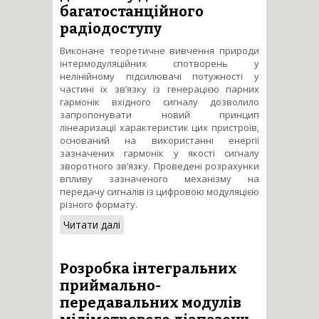
багатостанційного
радіодоступу
Виконане теоретичне вивчення природи
інтермодуляційних спотворень у
нелінійному підсилювачі потужності у
частині їх зв’язку із генерацією парних
гармонік вхідного сигналу дозволило
запропонувати новий принцип
лінеаризації характеристик цих пристроїв,
оснований на використанні енергії
зазначених гармонік у якості сигналу
зворотного зв’язку. Проведені розрахунки
впливу зазначеного механізму на
передачу сигналів із цифровою модуляцією
різного формату.
Читати далі
про Розробка
багатоканальних передавачів
короткохвильової частини
сантиметрового діапазону
Розробка інтегральних
для систем
приймально-
багатостанційного
передавальних модулів
радіодоступу