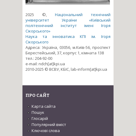
2025 ©,
Національний технічний
університет України «Київський
політехнічний інститут імені Ігоря
Сікорського»
Наука та інноватика КПІ ім. Ігоря
Сікорського
Адреса: Україна, 03056, м.Київ-56, проспект
Берестейський, 37, корпус 1, кімната 138
тел.: 204-92-00
e-mail: ndch[at]kpi.ua
2010-2025 © ВСВУ, КБІС, lab-inform[at]kpi.ua
ПРО САЙТ
Карта сайта
Пошук
Глосарій
Популярний вміст
Ключові слова