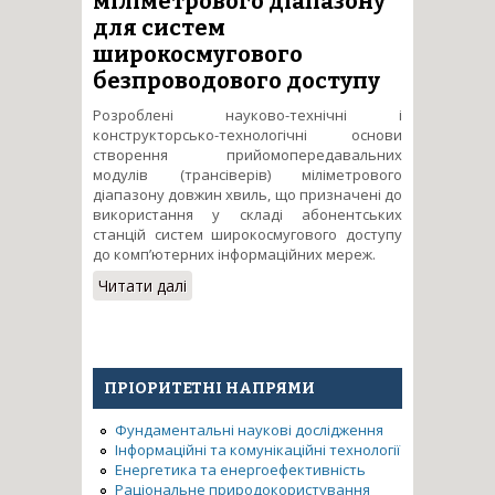
міліметрового діапазону
для систем
широкосмугового
безпроводового доступу
Розроблені науково-технічні і
конструкторсько-технологічні основи
створення прийомопередавальних
модулів (трансіверів) міліметрового
діапазону довжин хвиль, що призначені до
використання у складі абонентських
станцій систем широкосмугового доступу
до комп’ютерних інформаційних мереж.
Читати далі
про Розробка інтегральних
приймально-передавальних
модулів міліметрового
діапазону для систем
широкосмугового
ПРІОРИТЕТНІ НАПРЯМИ
безпроводового доступу
Фундаментальні наукові дослідження
Інформаційні та комунікаційні технології
Енергетика та енергоефективність
Раціональне природокористування