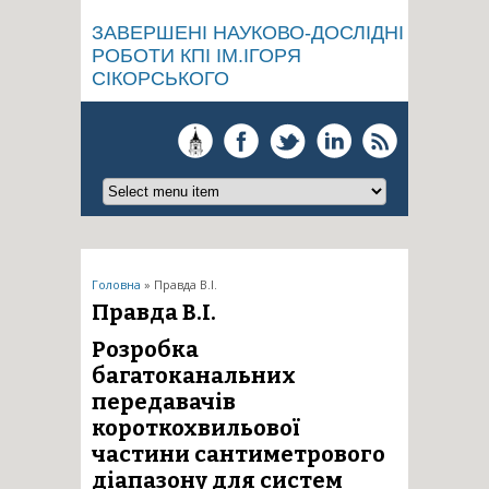
ЗАВЕРШЕНІ НАУКОВО-ДОСЛІДНІ
РОБОТИ КПІ ІМ.ІГОРЯ
СІКОРСЬКОГО
Ви є тут
Головна
» Правда В.І.
Правда В.І.
Розробка
багатоканальних
передавачів
короткохвильової
частини сантиметрового
діапазону для систем