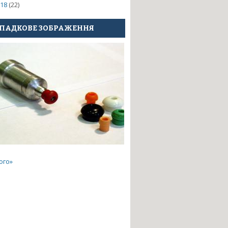
18
(22)
ПАДКОВЕ ЗОБРАЖЕННЯ
аселених пунктів на основі
ого»