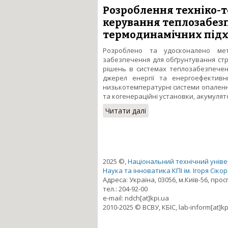
Розроблення техніко-т
керування теплозабезп
термодинамічних підх
Розроблено та удосконалено мет
забезпечення для обґрунтування стр
рішень в системах теплозабезпечен
джерел енергії та енергоефективн
низькотемпературні системи опаленн
та когенераційні установки, акумулят
Читати далі
про Розроблення техні
термодинамічних підхо
2025 ©,
Національний технічний універ
Наука та інноватика КПІ ім. Ігоря Сіко
Адреса: Україна, 03056, м.Київ-56, про
тел.: 204-92-00
e-mail: ndch[at]kpi.ua
2010-2025 © ВСВУ, КБІС, lab-inform[at]kp