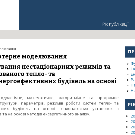
Рік публікації
делювання
ПР
’ютерне моделювання
Ф
ування нестаціонарних режимів та
Ін
ваного тепло- та
Е
Р
нергоефективних будівель на основі
Н
Но
одологічне, математичне, алгоритмічне та програмне
труктури, параметрів, режимів роботи систем тепло- та
РІ
ивних будівель на основі теплонасосних установок з
та на основі методів ексергетичного аналізу.
20
20
унтування нестаціонарних режимів та характеристик комбінован
20
вель на основі теплонасосних систем
20