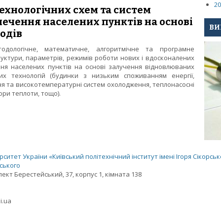
20
ехнологічних схем та систем
ечення населених пунктів на основі
ВИ
одів
одологічне, математичне, алгоритмічне та програмне
уктури, параметрів, режимів роботи нових і вдосконалених
ня населених пунктів на основі залучення відновлюваних
их технологій (будинки з низьким споживанням енергії,
я та високотемпературні систем охолодження, теплонасосні
ори теплоти, тощо).
ко-технологічних схем та систем керування теплозабезпечення н
дів
ситет України «Київський політехнічний інститут імені Ігоря Сікорськ
рського
спект Берестейський, 37, корпус 1, кімната 138
i.ua