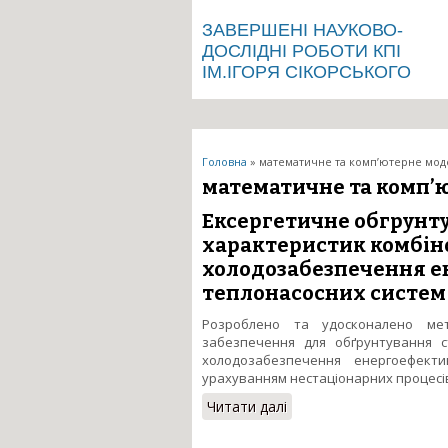
ЗАВЕРШЕНІ НАУКОВО-
ДОСЛІДНІ РОБОТИ КПІ
ІМ.ІГОРЯ СІКОРСЬКОГО
Ви є тут
Головна
» математичне та комп’ютерне мо
математичне та комп
Ексергетичне обгрунт
характеристик комбіно
холодозабезпечення е
теплонасосних систем
Розроблено та удосконалено мет
забезпечення для обґрунтування с
холодозабезпечення енергоефект
урахуванням нестаціонарних процесів 
Читати далі
про Ексергетичне обгр
енергоефективних буді