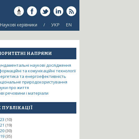
Наукові керівники
/
УКР
EN
ІОРИТЕТНІ НАПРЯМИ
ундаментальні наукові дослідження
формаційні та комунікаційні технології
нергетика та енергоефективність
аціональне природокористування
ауки про життя
ві речовини і матеріали
К ПУБЛІКАЦІЇ
23
(10)
21
(19)
ого тепло- та холодозабезпечення
20
(30)
19
(35)