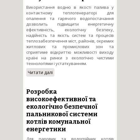
Використання водню в якості палива у
контактному теплогенераторі для
опалення та гарячого водопостачання
дозволить підвищити енергетичну
ефективність, екологічну безпеку,
надійність та якість систем та процесів
теплозабезпечення міст, районів, окремих
житлових та промислових зон та
сприятиме відкриттю можливості виходу
країні на ринки з екологічно чистими
технологіями і устаткуванням.
Читати далі
про Розробка
високоефективного та
екологічно безпечного
водневого теплогенератора
Розробка
для комунальної енергетики
високоефективної та
екологічно безпечної
пальникової системи
котлів комунальної
енергетики
Для парових та водогрійних котлів