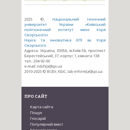
2025 ©,
Національний технічний
університет України «Київський
політехнічний інститут імені Ігоря
Сікорського»
Наука та інноватика КПІ ім. Ігоря
Сікорського
Адреса: Україна, 03056, м.Київ-56, проспект
Берестейський, 37, корпус 1, кімната 138
тел.: 204-92-00
e-mail: ndch[at]kpi.ua
2010-2025 © ВСВУ, КБІС, lab-inform[at]kpi.ua
ПРО САЙТ
Карта сайта
Пошук
Глосарій
Популярний вміст