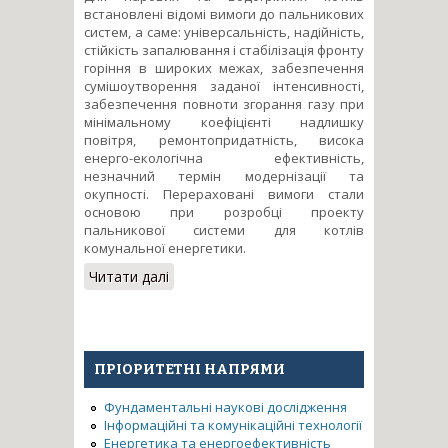
встановлені відомі вимоги до пальникових
систем, а саме: універсальність, надійність,
стійкість запалювання і стабілізація фронту
горіння в широких межах, забезпечення
сумішоутворення заданої інтенсивності,
забезпечення повноти згорання газу при
мінімальному коефіцієнті надлишку
повітря, ремонтопридатність, висока
енерго-екологічна ефективність,
незначний термін модернізації та
окупності. Перераховані вимоги стали
основою при розробці проекту
пальникової системи для котлів
комунальної енергетики.
Читати далі
про Розробка
високоефективної та
екологічно безпечної
пальникової системи котлів
комунальної енергетики
ПРІОРИТЕТНІ НАПРЯМИ
Фундаментальні наукові дослідження
Інформаційні та комунікаційні технології
Енергетика та енергоефективність