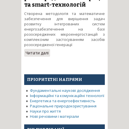
та smart-технологій
Створена методологія та математичне
забезпечення для вирішення задач
розвитку інтегрованих систем
енергозабезпечення на базі
розосереджених мікроенергостанцій з
комплексним застосуванням засобів
розосередженої генерації
Читати далі
про Технологія інтегрованих
енергоефективних
енергостанцій з комплексним
застосуванням засобів
розосередженої генерації та
ПРІОРИТЕТНІ НАПРЯМИ
smart-технологій
Фундаментальні наукові дослідження
Інформаційні та комунікаційні технології
Енергетика та енергоефективність
Раціональне природокористування
Науки про життя
Нові речовини і матеріали