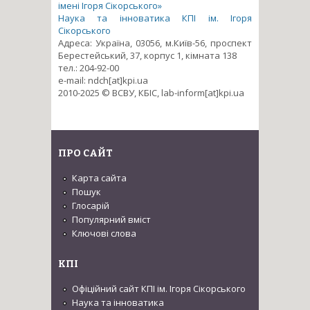
імені Ігоря Сікорського»
Наука та інноватика КПІ ім. Ігоря
Сікорського
Адреса: Україна, 03056, м.Київ-56, проспект
Берестейський, 37, корпус 1, кімната 138
тел.: 204-92-00
e-mail: ndch[at]kpi.ua
2010-2025 © ВСВУ, КБІС, lab-inform[at]kpi.ua
ПРО САЙТ
Карта сайта
Пошук
Глосарій
Популярний вміст
Ключові слова
КПІ
Офіційний сайт КПІ ім. Ігоря Сікорського
Наука та інноватика