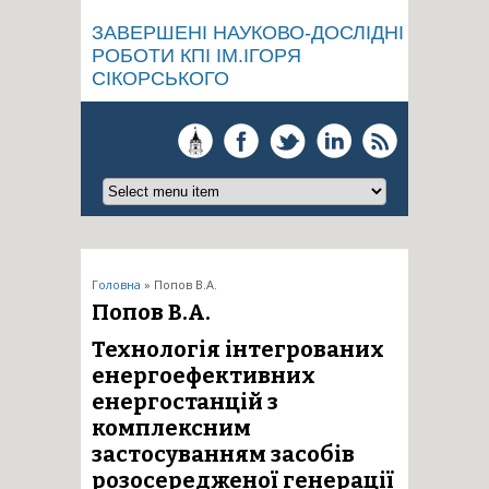
ЗАВЕРШЕНІ НАУКОВО-ДОСЛІДНІ
РОБОТИ КПІ ІМ.ІГОРЯ
СІКОРСЬКОГО
Ви є тут
Головна
» Попов В.А.
Попов В.А.
Технологія інтегрованих
енергоефективних
енергостанцій з
комплексним
застосуванням засобів
розосередженої генерації