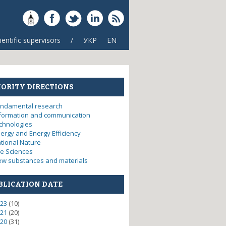
ientific supervisors
/
УКР
EN
IORITY DIRECTIONS
ndamental research
formation and communication
chnologies
ergy and Energy Efficiency
tional Nature
fe Sciences
w substances and materials
BLICATION DATE
23
(10)
21
(20)
20
(31)