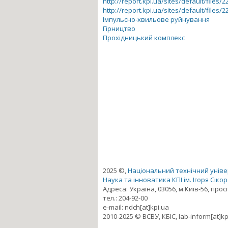
http://report.kpi.ua/sites/default/files/2
http://report.kpi.ua/sites/default/files/2
Імпульсно-хвильове руйнування
Гірництво
Прохідницький комплекс
2025 ©,
Національний технічний універ
Наука та інноватика КПІ ім. Ігоря Сіко
Адреса: Україна, 03056, м.Київ-56, про
тел.: 204-92-00
e-mail: ndch[at]kpi.ua
2010-2025 © ВСВУ, КБІС, lab-inform[at]kp