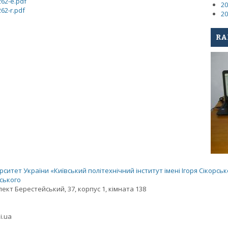
262-e.pdf
20
262-r.pdf
20
RA
ситет України «Київський політехнічний інститут імені Ігоря Сікорськ
рського
спект Берестейський, 37, корпус 1, кімната 138
i.ua