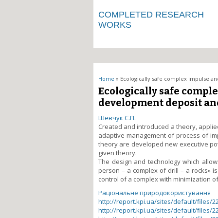
COMPLETED RESEARCH
WORKS
You are here
Home
» Ecologically safe complex impulse an
Ecologically safe compl
development deposit an
Шевчук С.П.
Created and introduced a theory, applie
adaptive management of process of impu
theory are developed new executive pow
given theory.
The design and technology which allows
person – a complex of drill – a rocks» 
control of a complex with minimization o
Раціональне природокористування
http://report.kpi.ua/sites/default/files/2
http://report.kpi.ua/sites/default/files/2