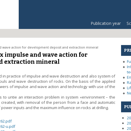
Publication year
Sc
d wave action for development deposit and extraction mineral
PR
ex impulse and wave action for
d extraction mineral
Fu
In
te
d in practice of impulse and wave destruction and also system of
En
ls and wave destruction of rocks. On the basis of the applied
Ra
ers of impulse and wave action and technology with use of the
Li
Ne
 to untie an interaction problem in system «environment – the
is created, with removal of the person from a face and automatic
PU
f power inputs and the maximum influence on rocks at drilling.
20
262.pdf
20
262-u.pdf
20