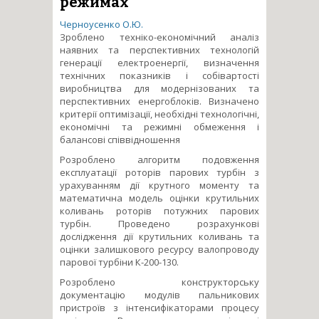
режимах
Черноусенко О.Ю.
Зроблено техніко-економічний аналіз
наявних та перспективних технологій
генерації електроенергії, визначення
технічних показників і собівартості
виробництва для модернізованих та
перспективних енергоблоків. Визначено
критерії оптимізації, необхідні технологічні,
економічні та режимні обмеження і
балансові співвідношення
Розроблено алгоритм подовження
експлуатації роторів парових турбін з
урахуванням дії крутного моменту та
математична модель оцінки крутильних
коливань роторів потужних парових
турбін. Проведено розрахункові
дослідження дії крутильних коливань та
оцінки залишкового ресурсу валопроводу
парової турбіни К-200-130.
Розроблено конструкторську
документацію модулів пальникових
пристроїв з інтенсифікаторами процесу