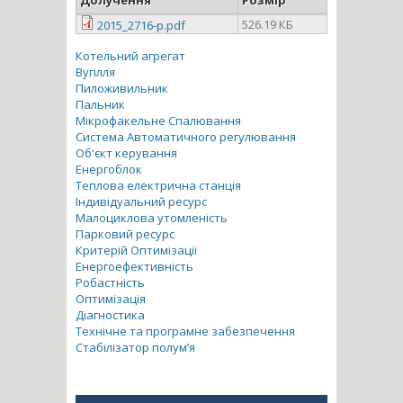
526.19 КБ
2015_2716-p.pdf
Котельний агрегат
Вугілля
Пиложивильник
Пальник
Мікрофакельне Спалювання
Система Автоматичного регулювання
Об'єкт керування
Енергоблок
Теплова електрична станція
Індивідуальний ресурс
Малоциклова утомленість
Парковий ресурс
Критерій Оптимізації
Енергоефективність
Робастність
Оптимізація
Діагностика
Технічне та програмне забезпечення
Стабілізатор полум’я