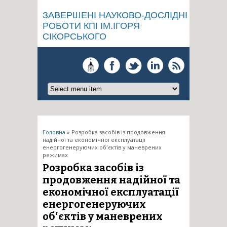
ЗАВЕРШЕНІ НАУКОВО-ДОСЛІДНІ
РОБОТИ КПІ ІМ.ІГОРЯ
СІКОРСЬКОГО
Ви є тут
Головна
» Розробка засобів із продовження
надійної та економічної експлуатації
енергогенеруючих об′єктів у маневрених
режимах
Розробка засобів із
продовження надійної та
економічної експлуатації
енергогенеруючих
об′єктів у маневрених