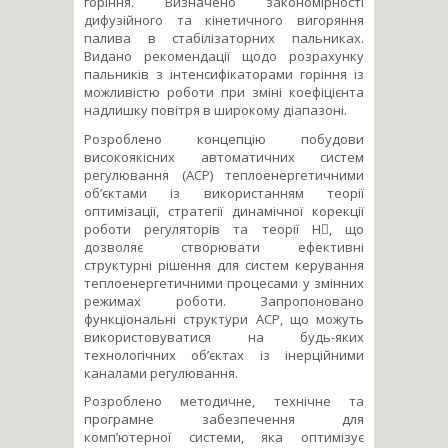
горіння. Визначено закономірності
дифузійного та кінетичного вигоряння
палива в стабілізаторних пальниках.
Видано рекомендації щодо розрахунку
пальників з інтенсифікаторами горіння із
можливістю роботи при зміні коефіцієнта
надлишку повітря в широкому діапазоні.
Розроблено концепцію побудови
високоякісних автоматичних систем
регулювання (АСР) теплоенергетичними
об’єктами із використанням теорії
оптимізації, стратегії динамічної корекції
роботи регуляторів та теорії H, що
дозволяє створювати ефективні
структурні рішення для систем керування
теплоенергетичними процесами у змінних
режимах роботи. Запропоновано
функціональні структури АСР, що можуть
використовуватися на будь-яких
технологічних об’єктах із інерційними
каналами регулювання.
Розроблено методичне, технічне та
програмне забезпечення для
комп’ютерної системи, яка оптимізує