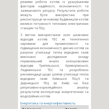
режими роботи котлів із урахуванням
факторів надійності, економічності та
залишкового ресурсу. Результати роботи
можуть бути використані при
реконструкції чи новому будівництві котлів
великої потужності теплових електричних
станціях та ТЕЦ.
З метою використання золо шлакових
відходів котлів ТЕС як техногенної
сировини для промисловості та
підвищення економічності діючих котлів за
рахунок утилізації тепла відхідних газів
виконано дослідження складу
порівняльний аналіз золошлакових
відходів Трипільської, Криворіжської,
Ладижінської ТЕС та розроблено
рекомендації щодо шляхів утилізації тепла
відхідних газів Київської ТЕЦ-5 та
Дарницької ТЕЦ (м. Київ) на базі
регресивно-кореляційного аналізу
результатів експлуатації енергетичних та
водогрійних котлів.
Енергетика та енергоефективність
Долучення
Розмір