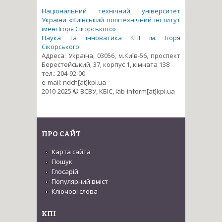
Національний технічний університет
України «Київський політехнічний інститут
імені Ігоря Сікорського»
Наука та інноватика КПІ ім. Ігоря
Сікорського
Адреса: Україна, 03056, м.Київ-56, проспект
Берестейський, 37, корпус 1, кімната 138
тел.: 204-92-00
e-mail: ndch[at]kpi.ua
2010-2025 © ВСВУ, КБІС, lab-inform[at]kpi.ua
ПРО САЙТ
Карта сайта
Пошук
Глосарій
Популярний вміст
Ключові слова
КПІ