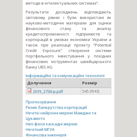
методи в інтелектуальних системах”.
Результати досліджень відповідають
світовому рівню і були використані як
науково-методичні матеріали для оцінки
фінансового стану та аналізу
кредитоспроможності підприємств та
корпорацій в умовах економіки України а
також при реалізації проекту “Potential
Credit Exposure” створення системи
портфельного інвестування у похідних
фінансових інструментах швейцарського
банку UBS AG.
Інформаційні та комунікаційні технології
Долучення
Розмір
545.09 КБ
2015_2736-p.pdf
Прогнозування
Ризик банкрутства корпорацій
Нечіткі нейронні мережі Мамдані та
Цукамото
Нео-фаззі каскадні мережі
Нечіткий МГУА
Фінансова інженерія