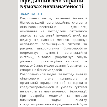
юридичних осіб України
в умовах невизначеності
Зайченко Ю.П.
Розроблено метод системної інженерії
бізнес-моделей організаційних систем з
фінансово-інвестиційної діяльності,
оснований на методології системного
аналізу та системній інженерії, який, на
відміну від наявних методів, враховує
особливості організаційної системи за
рахунок використання бізнес-профілю
(формалізує сутності організаційної
системи), онтології (формалізує галузь
діяльності організаційної системи) та
процесу бізнес-моделювання (регламентує
створення бізнес-моделей).
Розроблено нові моделі та методи аналізу
фінансового стану підприємств та
організацій (юридичних осіб) та оцінки їх
кредитоспроможності в умовах суттєвої
неповноти та невизначеності інформації.
При розробці моделей та методів
вирішення задач аналізу
кредитоспроможності юридичних осіб було