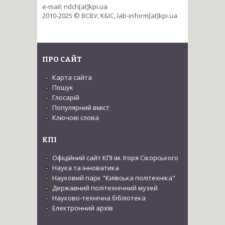
e-mail: ndch[at]kpi.ua
2010-2025 © ВСВУ, КБІС, lab-inform[at]kpi.ua
ПРО САЙТ
Карта сайта
Пошук
Глосарій
Популярний вміст
Ключові слова
КПІ
Офіційний сайт КПІ ім. Ігоря Сікорського
Наука та інноватика
Науковий парк "Київська політехніка"
Державний політехнічний музей
Науково-технічна бібліотека
Електронний архів