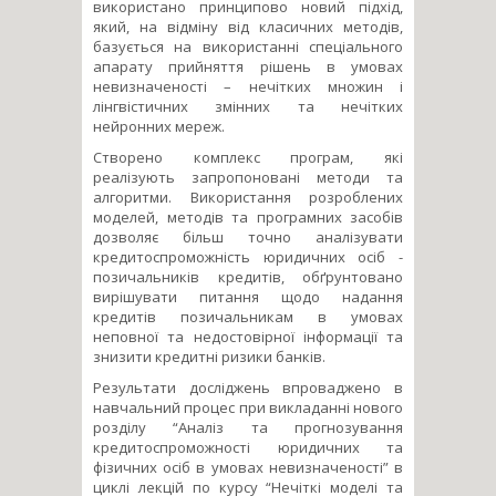
використано принципово новий підхід,
який, на відміну від класичних методів,
базується на використанні спеціального
апарату прийняття рішень в умовах
невизначеності – нечітких множин і
лінгвістичних змінних та нечітких
нейронних мереж.
Створено комплекс програм, які
реалізують запропоновані методи та
алгоритми. Використання розроблених
моделей, методів та програмних засобів
дозволяє більш точно аналізувати
кредитоспроможність юридичних осіб -
позичальників кредитів, обґрунтовано
вирішувати питання щодо надання
кредитів позичальникам в умовах
неповної та недостовірної інформації та
знизити кредитні ризики банків.
Результати досліджень впроваджено в
навчальний процес при викладанні нового
розділу “Аналіз та прогнозування
кредитоспроможності юридичних та
фізичних осіб в умовах невизначеності” в
циклі лекцій по курсу “Нечіткі моделі та