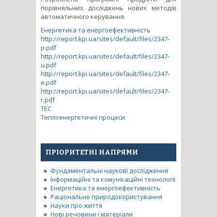
порівняльних досліджень нових методів
автоматичного керування.
Енергетика та енергоефективність
http://report.kpi.ua/sites/default/files/2347-
p.pdf
http://report.kpi.ua/sites/default/files/2347-
u.pdf
http://report.kpi.ua/sites/default/files/2347-
e.pdf
http://report.kpi.ua/sites/default/files/2347-
r.pdf
ТЕС
Теплоенергетичні процеси
ПРІОРИТЕТНІ НАПРЯМИ
Фундаментальні наукові дослідження
Інформаційні та комунікаційні технології
Енергетика та енергоефективність
Раціональне природокористування
Науки про життя
Нові речовини і матеріали