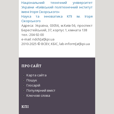
Національний технічний університет
України «Київський політехнічний інститут
імені Ігоря Сікорського»
Наука та інноватика КПІ ім. Ігоря
Сікорського
Адреса: Україна, 03056, м.Київ-56, проспект
Берестейський, 37, корпус 1, кімната 138
тел.: 204-92-00
e-mail: ndch[at]kpi.ua
2010-2025 © ВСВУ, КБІС, lab-inform[at]kpi.ua
ПРО САЙТ
Карта сайта
Пошук
Глосарій
Популярний вміст
Ключові слова
КПІ