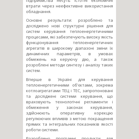
підприємства несуть істотні економічні
втрати через неефективне використання
обладнання.
Основні результати: розроблено та
досліджено нові структурні рішення для
систем керування теплоенергетичними
процесами, які забезпечують високу якість
функціонування теплоенергетичних
агрегатів в широкому діапазоні зміни їх
динамічних параметрів, в умовах
обмежень на керуючу дію, а також
розроблені методи синтезу і аналізу таких
систем.
Вперше в Україні для керування
теплоенергетичними об'єктами, зокрема
котлоагрегатами ТЕЦ і ТЕС, запропоновані
та досліджені системи керування, що
враховують технологічні регламенти і
обмеження у законах керування,
здійснюють оперативну корекцію
регулюючих впливів з метою покращення
прямих та інтегральних показників якості
роботи системи.
Розроблено програмні продукти для