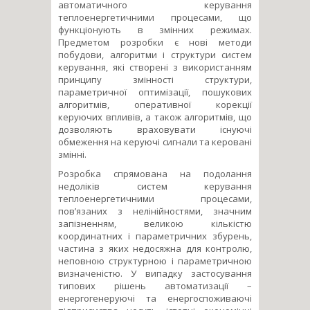
автоматичного керування
теплоенергетичними процесами, що
функціонують в змінних режимах.
Предметом розробки є нові методи
побудови, алгоритми і структури систем
керування, які створені з використанням
принципу змінності структури,
параметричної оптимізації, пошукових
алгоритмів, оперативної корекції
керуючих впливів, а також алгоритмів, що
дозволяють враховувати існуючі
обмеження на керуючі сигнали та керовані
змінні.
Розробка спрямована на подолання
недоліків систем керування
теплоенергетичними процесами,
пов’язаних з нелінійностями, значним
запізненням, великою кількістю
координатних i параметричних збурень,
частина з яких недосяжна для контролю,
неповною структурною i параметричною
визначеністю. У випадку застосування
типових рішень автоматизації –
енергогенеруючі та енергоспоживаючі