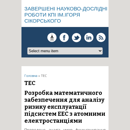
ЗАВЕРШЕНІ НАУКОВО-ДОСЛІДНІ
РОБОТИ КПІ ІМ.ІГОРЯ
СІКОРСЬКОГО
Ви є тут
Головна
» ТЕС
ТЕС
Розробка математичного
забезпечення для аналізу
ризику експлуатації
підсистем ЕЕС з атомними
електростанціями
Проведено аналіз умов функціонування