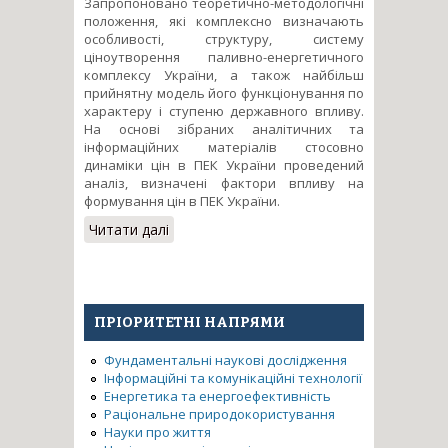
Запропоновано теоретично-методологічні
положення, які комплексно визначають
особливості, структуру, систему
ціноутворення паливно-енергетичного
комплексу України, а також найбільш
прийнятну модель його функціонування по
характеру і ступеню державного впливу.
На основі зібраних аналітичних та
інформаційних матеріалів стосовно
динаміки цін в ПЕК України проведений
аналіз, визначені фактори впливу на
формування цін в ПЕК України.
Читати далі
про Моделювання
ціноутворення та розробка
прогнозних цінових моделей
в ПЕК України
ПРІОРИТЕТНІ НАПРЯМИ
Фундаментальні наукові дослідження
Інформаційні та комунікаційні технології
Енергетика та енергоефективність
Раціональне природокористування
Науки про життя