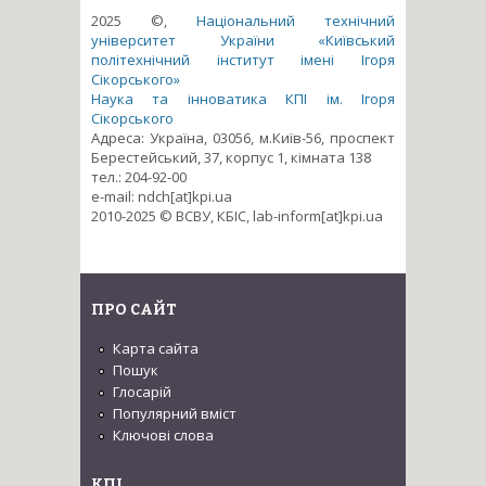
2025 ©,
Національний технічний
університет України «Київський
політехнічний інститут імені Ігоря
Сікорського»
Наука та інноватика КПІ ім. Ігоря
Сікорського
Адреса: Україна, 03056, м.Київ-56, проспект
Берестейський, 37, корпус 1, кімната 138
тел.: 204-92-00
e-mail: ndch[at]kpi.ua
2010-2025 © ВСВУ, КБІС, lab-inform[at]kpi.ua
ПРО САЙТ
Карта сайта
Пошук
Глосарій
Популярний вміст
Ключові слова
КПІ