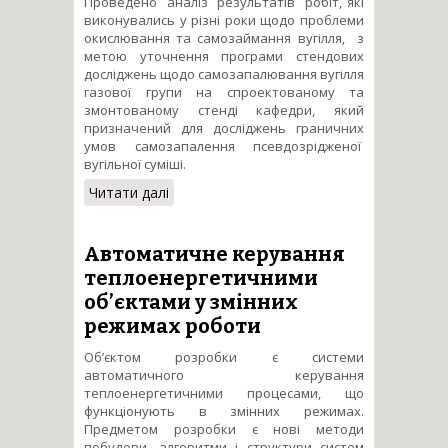
Проведено аналіз результатів робіт, які
виконувались у різні роки щодо проблеми
окислювання та самозаймання вугілля, з
метою уточнення програми стендових
досліджень щодо самозапалювання вугілля
газової групи на спроектованому та
змонтованому стенді кафедри, який
призначений для досліджень граничних
умов самозапалення псевдозрідженої
вугільної суміші.
Читати далі
про Розробка системи
висококонцентрованої
пилоподачі під тиском для
високореакційних палив та
Автоматичне керування
енергозберігаючих газових
теплоенергетичними
пальників для котлоагрегатів.
об’єктами у змінних
режимах роботи
Об’єктом розробки є системи
автоматичного керування
теплоенергетичними процесами, що
функціонують в змінних режимах.
Предметом розробки є нові методи
побудови, алгоритми і структури систем