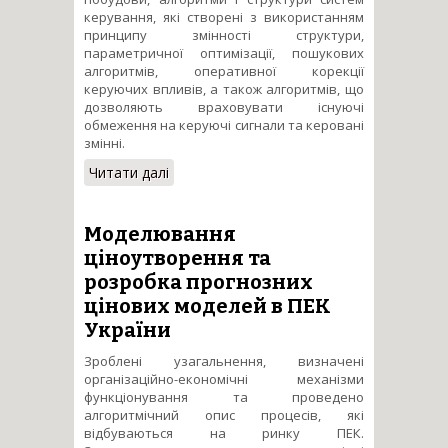
керування, які створені з використанням
принципу змінності структури,
параметричної оптимізації, пошукових
алгоритмів, оперативної корекції
керуючих впливів, а також алгоритмів, що
дозволяють враховувати існуючі
обмеження на керуючі сигнали та керовані
змінні.
Читати далі
про Автоматичне керування
теплоенергетичними
об’єктами у змінних режимах
роботи
Моделювання
ціноутворення та
розробка прогнозних
цінових моделей в ПЕК
України
Зроблені узагальнення, визначені
організаційно-економічні механізми
функціонування та проведено
алгоритмічний опис процесів, які
відбуваються на ринку ПЕК.