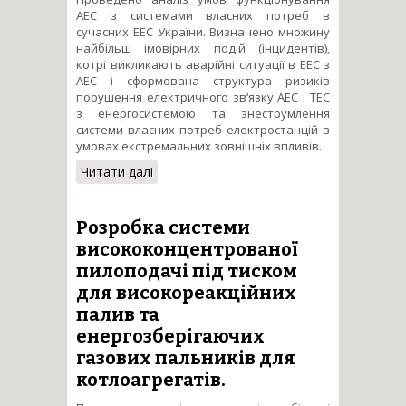
АЕС з системами власних потреб в
сучасних ЕЕС України. Визначено множину
найбільш імовірних подій (інцидентів),
котрі викликають аварійні ситуації в ЕЕС з
АЕС і сформована структура ризиків
порушення електричного зв‘язку АЕС і ТЕС
з енергосистемою та знеструмлення
системи власних потреб електростанцій в
умовах екстремальних зовнішніх впливів.
Читати далі
про Розробка
математичного
забезпечення для аналізу
ризику експлуатації підсистем
Розробка системи
ЕЕС з атомними
висококонцентрованої
електростанціями
пилоподачі під тиском
для високореакційних
палив та
енергозберігаючих
газових пальників для
котлоагрегатів.