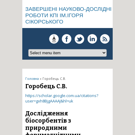
ЗАВЕРШЕНІ НАУКОВО-ДОСЛІДНІ
РОБОТИ КПІ ІМ.ІГОРЯ
СІКОРСЬКОГО
Ви є тут
Головна
» Горобець С.В.
Горобець С.В.
https://scholar.google.com.ua/citations?
user=gxh8BjgAAAAJ&hl=uk
Дослідження
біосорбентів з
природними
феримагнітними