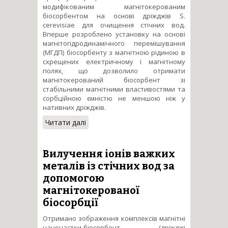
модифікованим магнітокерованим
біосорбентом на основі дріжджів S.
cerevisiae для очищення стічних вод.
Вперше розроблено установку на основі
магнітогідродинамічного перемішування
(МГДП) біосорбенту з магнітною рідиною в
схрещених електричному і магнітному
полях, що дозволило отримати
магнітокерований біосорбент зі
стабільними магнітними властивостями та
сорбційною ємністю не меншою ніж у
нативних дріжджів.
Читати далі
про Механізми інтенсифікації
процесу сорбції іонів важких
металів модифікованим
магнітокерованим
Вилучення іонів важких
біосорбентом для очищення
металів із стічних вод за
стічних вод
допомогою
магнітокерованої
біосорбції
Отримано зображення комплексів магнітні
наночастки-біосорбент (дріжджі