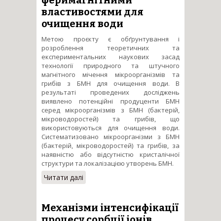
властивостями для
очищення води
Метою проєкту є обґрунтування і
розроблення теоретичних та
експериментальних наукових засад
технології природного та штучного
магнітного мічення мікроорганізмів та
грибів з БМН для очищення води. В
результаті проведених досліджень
виявлено потенційні продуценти БМН
серед мікроорганізмів з БМН (бактерій,
мікроводоростей) та грибів, що
використовуються для очищення води.
Систематизовано мікроорганізми з БМН
(бактерій, мікроводоростей) та грибів, за
наявністю або відсутністю кристалічної
структури та локалізацією утворень БМН.
Читати далі
про Дослідження
біосорбентів з природними
феримагнітними
властивостями для
Механізми інтенсифікації
очищення води
процесу сорбції іонів