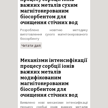
важких металів сухим
магнітокерованим
біосорбентом для
очищення стічних вод
Розроблено новітню методику
виготовлення сухого магнітокерованого
біосорбенту
Читати далі
про Механізми інтенсифікації
процесу сорбції іонів важких
металів сухим
магнітокерованим
Механізми інтенсифікації
біосорбентом для очищення
процесу сорбції іонів
стічних вод
важких металів
модифікованим
магнітокерованим
біосорбентом для
очищення стічних вод
Виявлено нові механізми інтенсифікації
процесу сорбції іонів важких металів