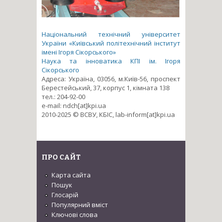
Національний технічний університет
України «Київський політехнічний інститут
імені Ігоря Сікорського»
Наука та інноватика КПІ ім. Ігоря
Сікорського
Адреса: Україна, 03056, м.Київ-56, проспект
Берестейський, 37, корпус 1, кімната 138
тел.: 204-92-00
e-mail: ndch[at]kpi.ua
2010-2025 © ВСВУ, КБІС, lab-inform[at]kpi.ua
ПРО САЙТ
Карта сайта
Пошук
Глосарій
Популярний вміст
Ключові слова