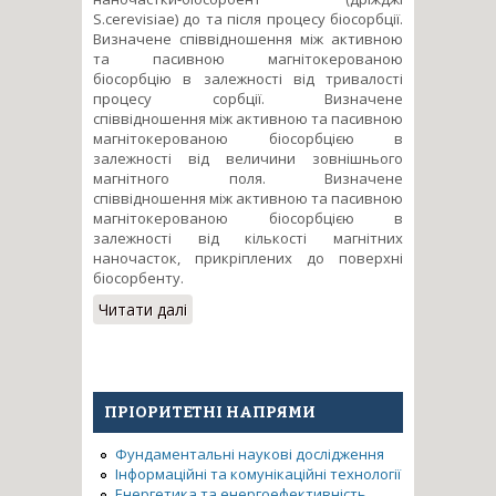
S.cerevisiae) до та після процесу біосорбції.
Визначене співвідношення між активною
та пасивною магнітокерованою
біосорбцію в залежності від тривалості
процесу сорбції. Визначене
співвідношення між активною та пасивною
магнітокерованою біосорбцією в
залежності від величини зовнішнього
магнітного поля. Визначене
співвідношення між активною та пасивною
магнітокерованою біосорбцією в
залежності від кількості магнітних
наночасток, прикріплених до поверхні
біосорбенту.
Читати далі
про Вилучення іонів важких
металів із стічних вод за
допомогою магнітокерованої
біосорбції
ПРІОРИТЕТНІ НАПРЯМИ
Фундаментальні наукові дослідження
Інформаційні та комунікаційні технології
Енергетика та енергоефективність